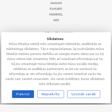
Jaunumi
Kontakti
MANNOL
WIX
+371 67244008
+371 67271055
Sīkdatnes
+371 26002793
Mūsu tīmekļa vietnē mēs izmantojam tehniskās, analītiskās un
mārketinga sīkdatnes. Tās ir nepieciešamas, lai nodrošinātu mūsu
tīmekļa vietnes pareizu darbību un sniegtu mums datus par to, kā
mūsu vietne tiek izmantota. Mēs arī sniedzam informāciju par to,
kā jūs izmantojat mūsu tīmekļa vietni mūsu sociālo mediju,
reklāmas un analītikas partneriem, un tie var savienot šo
informāciju ar citu informāciju, ko jūs viņiem sniedzat vai ko tie
savāc caur saviem resursiem. Jūs varat izvēlēties, kuras sīkdatnes
mēs drīkstam savākt.
Piekrist
Nepiekrītu
Uzzināt vairāk
2026 © Altaserviss SIA
Klientu vērtējums
4.9
/
5
no
68
Alta Serviss