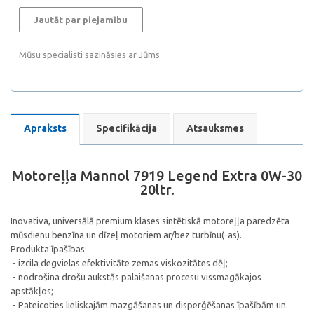
Jautāt par piejamību
Mūsu specialisti sazināsies ar Jūms
Apraksts
Specifikācija
Atsauksmes
Motoreļļa Mannol 7919 Legend Extra 0W-30
20ltr.
Inovativa, universālā premium klases sintētiskā motoreļļa paredzēta
mūsdienu benzīna un dīzeļ motoriem ar/bez turbīnu(-as).
Produkta īpašības:
- izcila degvielas efektivitāte zemas viskozitātes dēļ;
- nodrošina drošu aukstās palaišanas procesu vissmagākajos
apstākļos;
- Pateicoties lieliskajām mazgāšanas un disperģēšanas īpašībām un