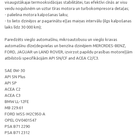
visaugstākajai termooksidācijas stabilitātei, tas efektīvi cīnās ar visu
veidu nogulsnēm un uztur tīras motora un turbokompresora detaļas;
- palielina motora kalpošanas laiku;
- to lieto dzinējos ar pagarinātu eļļas maiņas intervālu (ilgs kalpošanas
laiks līdz 30 000 km);
Paredzēts vieglo automašīnu, mikroautobusu un vieglo kravas
automašīnu dīzeļdegvielas un benzīna dzinējiem MERCRDES-BENZ,
FORD, JAGUAR un LAND ROVER, izvirzot papildu prasības motoreļļām
atbilstoši specifikācijām API SN/CF and ACEA C2/C3.
SAE 0W-30
API SN Plus
API SP
ACEA C2
ACEA C3
BMW LL-12FE
MB 229.61
FORD WSS-M2C950-A
OPEL OV0401547
PSA B71 2290
PSA B71 2312