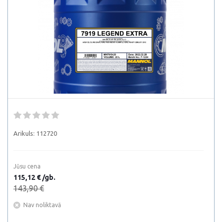
Arikuls:
112720
Jūsu cena
115,12 € /gb.
143,90 €
Nav noliktavā