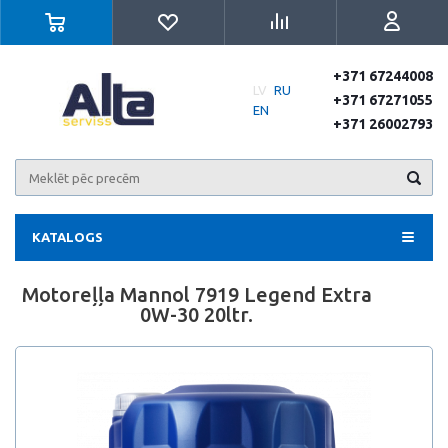
+371 67244008
LV
RU
+371 67271055
EN
+371 26002793
KATALOGS
Motoreļļa Mannol 7919 Legend Extra
0W-30 20ltr.