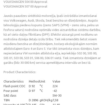
VOLKSWAGEN 504 00 Approval
VOLKSWAGEN 507 00 Approval
Jaunās paaudzes sintētiskā motoreļļa, īpaši izstrādāta izmantošanai
visu Volkswagen, Audi, Skoda, Seat benzīna un dīzeļdzinējos. Augsto
tehnoloģiju piedevu kopums (zems SAPS (VPM) – zems sēra, pelnu un
fosfora saturs) nodrošina optimālu vides aizsardzības sistēmu darbību,
kā arī cieto daļiņu filtrēšanu (DPF). Efektīvi aizsargā pret nodilumu un
nodrošina dzinēja detaļu izcilu tīrību. Tiek rekomendēts lietot visiem
mūsdienu benzīna un dīzeļdzinējiem, tostarp ekoloģiskajām normām
atbilstošajiem Euro 4 un Euro 5. Var tikt izmantota visos dzinējos, kam
nepieciešama VW normām atbilstoša eļļa, iepriekšējo 502 00, 505 00,
505 01, 503 00, 503 01, 506 00, 506 01 vietā. Tiek izmantota dzinējiem ar
garāku (līdz 30 000 km) servisa apmeklējuma intervālu un bez tā.
Product Characteristics:
Characteristics
Method
Unit
Value
Flash point COC
D 92
°C
224
Pour point
D 97
°C
-42
SAE class
5W-30
TBN
D 2896
gKOH/kg
7,58
Viscosity at 100 °C
D 445
CSt
11,40