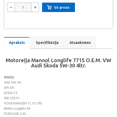
Uz grozu
Apraksts
Specifikācija
Atsauksmes
Motoreļļa Mannol Longlife 7715 O.E.M. VW
Audi Skoda 5W-30 4ltr.
Atbilst:
SAE 5W-30
API SN
ACEA C3
MB 229.51
VOLKSWAGEN TL 52 195
BMW Longlife-04
PORSCHE C30