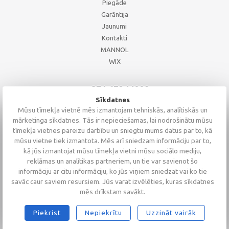
Piegāde
Garāntija
Jaunumi
Kontakti
MANNOL
WIX
+371 67244008
+371 67271055
Sīkdatnes
+371 26002793
Mūsu tīmekļa vietnē mēs izmantojam tehniskās, analītiskās un
mārketinga sīkdatnes. Tās ir nepieciešamas, lai nodrošinātu mūsu
tīmekļa vietnes pareizu darbību un sniegtu mums datus par to, kā
mūsu vietne tiek izmantota. Mēs arī sniedzam informāciju par to,
kā jūs izmantojat mūsu tīmekļa vietni mūsu sociālo mediju,
reklāmas un analītikas partneriem, un tie var savienot šo
informāciju ar citu informāciju, ko jūs viņiem sniedzat vai ko tie
savāc caur saviem resursiem. Jūs varat izvēlēties, kuras sīkdatnes
mēs drīkstam savākt.
Piekrist
Nepiekrītu
Uzzināt vairāk
2026 © Altaserviss SIA