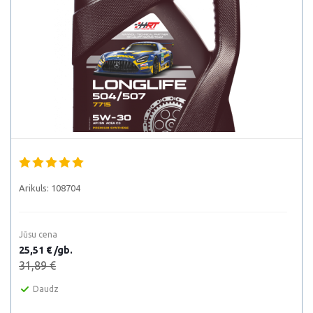
Arikuls:
108704
Jūsu cena
25,51 € /gb.
31,89 €
Daudz