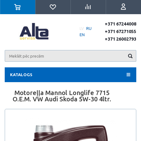
+371 67244008
LV
RU
+371 67271055
EN
+371 26002793
KATALOGS
Motoreļļa Mannol Longlife 7715
O.E.M. VW Audi Skoda 5W-30 4ltr.