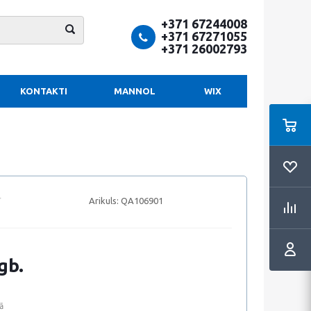
+371 67244008
+371 67271055
+371 26002793
KONTAKTI
MANNOL
WIX
Arikuls:
QA106901
gb.
ā