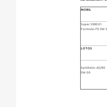
MOBIL
Super 3000 X1
Formula-FE 5W-
LOTOS
Synthetic A5/B5
5W-30