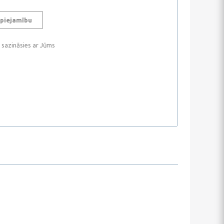
 piejamību
i sazināsies ar Jūms