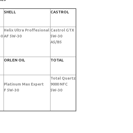
SHELL
CASTROL
Helix Ultra Proffesional
Castrol GTX
30
AF 5W-30
5W-30
A5/B5
ORLEN OIL
TOTAL
Total Quartz
Platinum Max Expert
9000 NFC
F 5W-30
5W-30