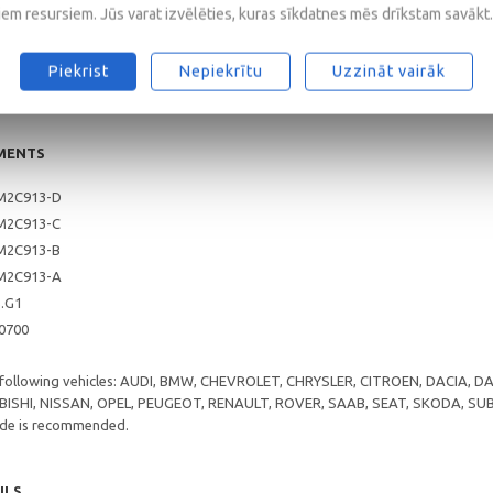
0
iem resursiem. Jūs varat izvēlēties, kuras sīkdatnes mēs drīkstam savākt.
/CF
5, A1/B1
Piekrist
Nepiekrītu
Uzzināt vairāk
MENTS
M2C913-D
M2C913-C
M2C913-B
M2C913-A
5.G1
 0700
e following vehicles: AUDI, BMW, CHEVROLET, CHRYSLER, CITROEN, DACIA,
ISHI, NISSAN, OPEL, PEUGEOT, RENAULT, ROVER, SAAB, SEAT, SKODA, S
rade is recommended.
ILS