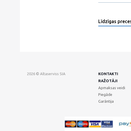
Līdzīgas prece
2026 © Altaserviss SIA
KONTAKTI
RAŽOTĀJI
Apmaksas veidi
Piegāde
Garāntija