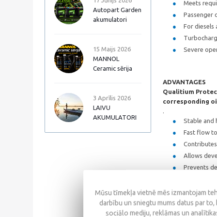
17 Jūnijs 2026
Meets requi
Autopart Garden
Passenger c
akumulatori
For diesels
Turbocharge
15 Maijs 2026
Severe opera
MANNOL
Ceramic sērija
ADVANTAGES
Qualitium Protec
3 Aprīlis 2026
corresponding oi
LAIVU
.
AKUMULATORI
Stable and h
Fast flow to
Contributes 
Allows deve
Prevents de
Mūsu tīmekļa vietnē mēs izmantojam tehn
SPECIFICATIONS
darbību un sniegtu mums datus par to, 
sociālo mediju, reklāmas un analītikas