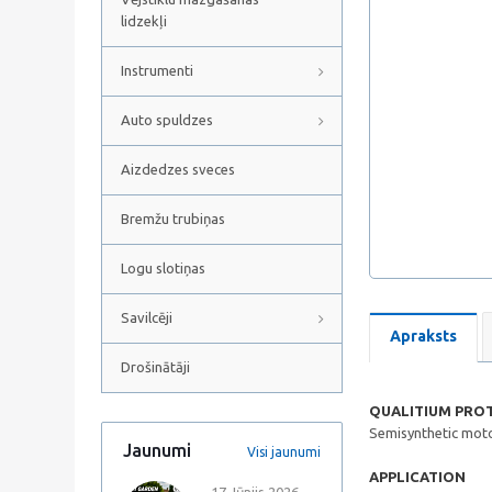
lidzekļi
Instrumenti
Auto spuldzes
Aizdedzes sveces
Bremžu trubiņas
Logu slotiņas
Savilcēji
Apraksts
Drošinātāji
QUALITIUM PROT
Semisynthetic motor
Jaunumi
Visi jaunumi
APPLICATION