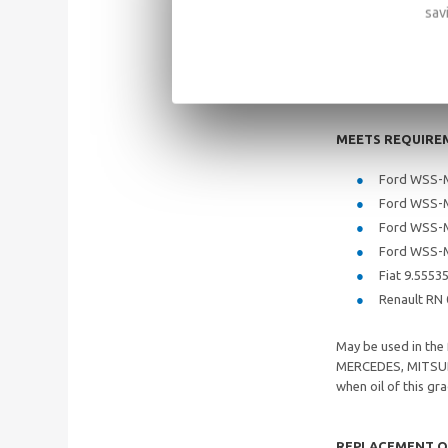
SAE: 5W/3
sav
API: SM/SL
ACEA: A5/B
MEETS REQUIRE
Ford WSS-
Ford WSS-
Ford WSS-
Ford WSS-
Fiat 9.5553
Renault RN
May be used in th
MERCEDES, MITSUB
when oil of this g
REPLACEMENT O