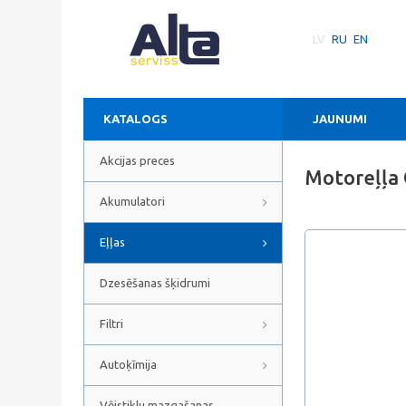
LV
RU
EN
KATALOGS
JAUNUMI
Akcijas preces
Motoreļļa 
Akumulatori
Eļļas
Dzesēšanas šķidrumi
Filtri
Autoķīmija
Vējstiklu mazgašanas