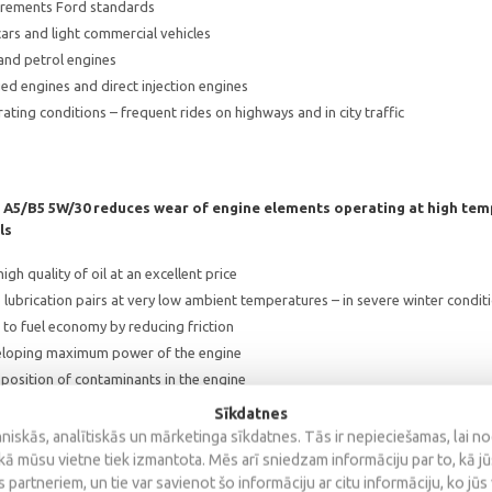
rements Ford standards
ars and light commercial vehicles
 and petrol engines
d engines and direct injection engines
ting conditions – frequent rides on highways and in city traffic
 A5/B5 5W/30 reduces wear of engine elements operating at high tem
ls
igh quality of oil at an excellent price
 lubrication pairs at very low ambient temperatures – in severe winter conditi
to fuel economy by reducing friction
loping maximum power of the engine
position of contaminants in the engine
Sīkdatnes
iskās, analītiskās un mārketinga sīkdatnes. Tās ir nepieciešamas, lai n
kā mūsu vietne tiek izmantota. Mēs arī sniedzam informāciju par to, kā j
 partneriem, un tie var savienot šo informāciju ar citu informāciju, ko jūs