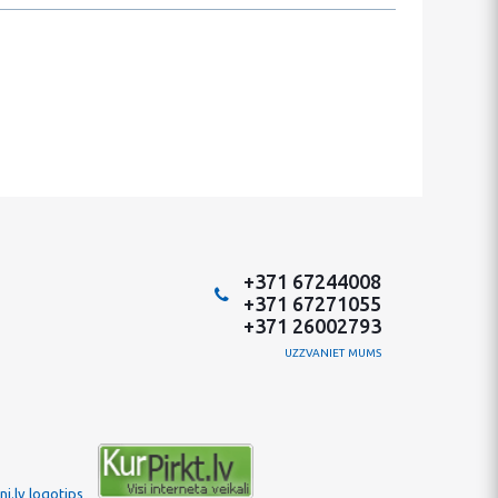
+371 67244008
+371 67271055
+371 26002793
UZZVANIET MUMS