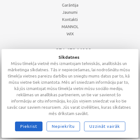
Garāntija
Jaunumi
Kontakti
MANNOL
WIX
+371 67244008
+371 67271055
Sīkdatnes
+371 26002793
Mūsu tīmekļa vietnē mēs izmantojam tehniskās, analītiskās un
mārketinga sīkdatnes. Tās ir nepieciešamas, lai nodrošinātu mūsu
tīmekļa vietnes pareizu darbību un sniegtu mums datus par to, kā
mūsu vietne tiek izmantota. Mēs arī sniedzam informāciju par to,
kā jūs izmantojat mūsu tīmekļa vietni mūsu sociālo mediju,
reklāmas un analītikas partneriem, un tie var savienot šo
informāciju ar citu informāciju, ko jūs viņiem sniedzat vai ko tie
savāc caur saviem resursiem. Jūs varat izvēlēties, kuras sīkdatnes
mēs drīkstam savākt.
Piekrist
Nepiekrītu
Uzzināt vairāk
2026 © Altaserviss SIA