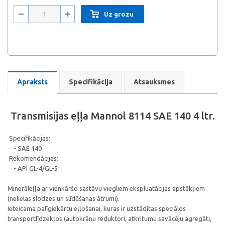
Uz grozu
Apraksts
Specifikācija
Atsauksmes
Transmisijas eļļa Mannol 8114 SAE 140 4 ltr.
Specifikācijas:
- SAE 140
Rekomendācijas:
- API GL-4/GL-5
Minerāleļļa ar vienkāršo sastāvu viegliem ekspluatācijas apstākļiem
(nelielas slodzes un slīdēšanas ātrumi).
Ieteicama palīgiekārtu eļļošanai, kuras ir uzstādītas speciālos
transportlīdzekļos (autokrānu reduktori, atkritumu savācēju agregāti,