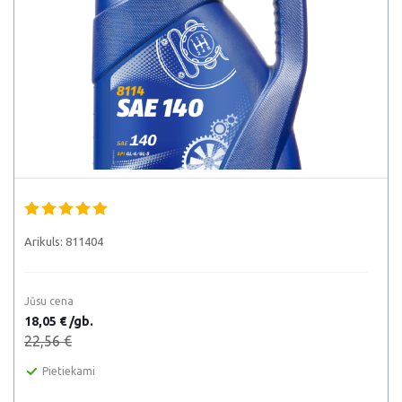
Arikuls:
811404
Jūsu cena
18,05 € /gb.
22,56 €
Pietiekami