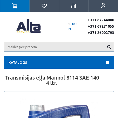
+371 67244008
LV
RU
+371 67271055
EN
+371 26002793
KATALOGS
Transmisijas eļļa Mannol 8114 SAE 140
4 ltr.