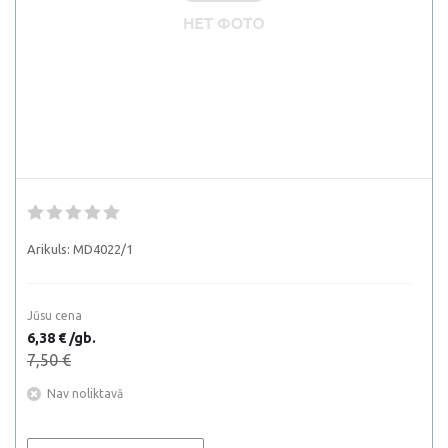
Arikuls:
MD4022/1
Jūsu cena
6,38 € /gb.
7,50 €
Nav noliktavā