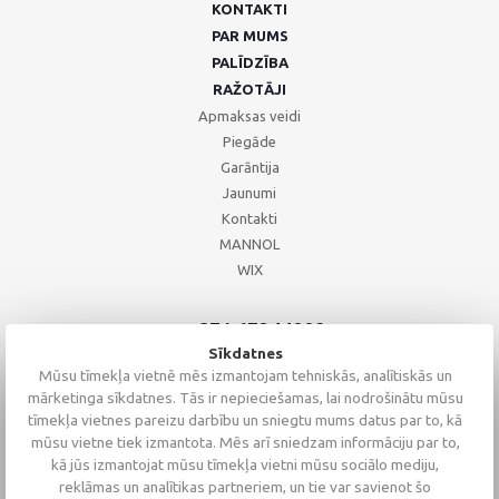
KONTAKTI
PAR MUMS
PALĪDZĪBA
RAŽOTĀJI
Apmaksas veidi
Piegāde
Garāntija
Jaunumi
Kontakti
MANNOL
WIX
+371 67244008
+371 67271055
Sīkdatnes
+371 26002793
Mūsu tīmekļa vietnē mēs izmantojam tehniskās, analītiskās un
mārketinga sīkdatnes. Tās ir nepieciešamas, lai nodrošinātu mūsu
tīmekļa vietnes pareizu darbību un sniegtu mums datus par to, kā
mūsu vietne tiek izmantota. Mēs arī sniedzam informāciju par to,
kā jūs izmantojat mūsu tīmekļa vietni mūsu sociālo mediju,
reklāmas un analītikas partneriem, un tie var savienot šo