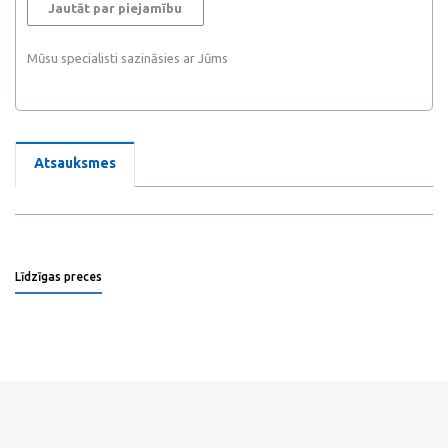
Jautāt par piejamību
Mūsu specialisti sazināsies ar Jūms
Atsauksmes
Līdzīgas preces