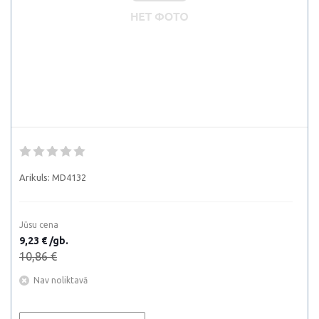
Arikuls:
MD4132
Jūsu cena
9,23 € /gb.
10,86 €
Nav noliktavā