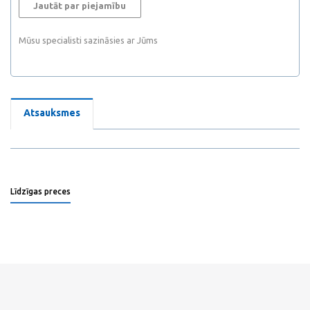
Jautāt par piejamību
Mūsu specialisti sazināsies ar Jūms
Atsauksmes
Līdzīgas preces