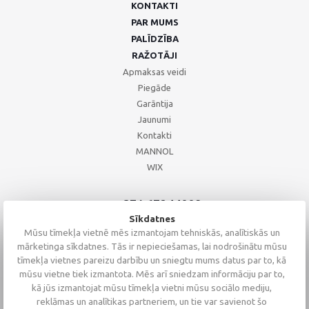
KONTAKTI
PAR MUMS
PALĪDZĪBA
RAŽOTĀJI
Apmaksas veidi
Piegāde
Garāntija
Jaunumi
Kontakti
MANNOL
WIX
+371 67244008
+371 67271055
Sīkdatnes
+371 26002793
Mūsu tīmekļa vietnē mēs izmantojam tehniskās, analītiskās un
mārketinga sīkdatnes. Tās ir nepieciešamas, lai nodrošinātu mūsu
tīmekļa vietnes pareizu darbību un sniegtu mums datus par to, kā
mūsu vietne tiek izmantota. Mēs arī sniedzam informāciju par to,
kā jūs izmantojat mūsu tīmekļa vietni mūsu sociālo mediju,
reklāmas un analītikas partneriem, un tie var savienot šo