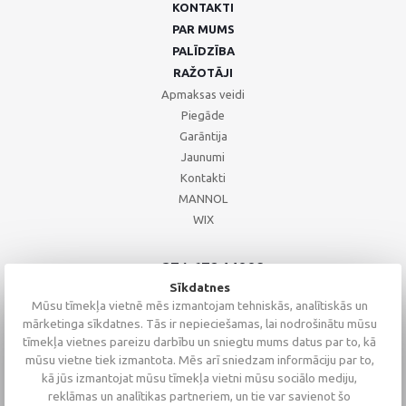
KONTAKTI
PAR MUMS
PALĪDZĪBA
RAŽOTĀJI
Apmaksas veidi
Piegāde
Garāntija
Jaunumi
Kontakti
MANNOL
WIX
+371 67244008
+371 67271055
Sīkdatnes
+371 26002793
Mūsu tīmekļa vietnē mēs izmantojam tehniskās, analītiskās un
mārketinga sīkdatnes. Tās ir nepieciešamas, lai nodrošinātu mūsu
tīmekļa vietnes pareizu darbību un sniegtu mums datus par to, kā
mūsu vietne tiek izmantota. Mēs arī sniedzam informāciju par to,
kā jūs izmantojat mūsu tīmekļa vietni mūsu sociālo mediju,
reklāmas un analītikas partneriem, un tie var savienot šo