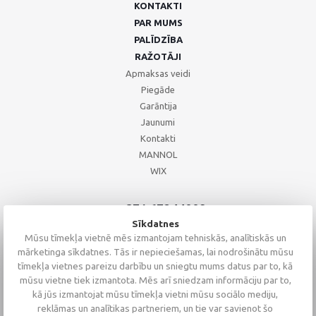
KONTAKTI
PAR MUMS
PALĪDZĪBA
RAŽOTĀJI
Apmaksas veidi
Piegāde
Garāntija
Jaunumi
Kontakti
MANNOL
WIX
+371 67244008
+371 67271055
Sīkdatnes
+371 26002793
Mūsu tīmekļa vietnē mēs izmantojam tehniskās, analītiskās un
mārketinga sīkdatnes. Tās ir nepieciešamas, lai nodrošinātu mūsu
tīmekļa vietnes pareizu darbību un sniegtu mums datus par to, kā
mūsu vietne tiek izmantota. Mēs arī sniedzam informāciju par to,
kā jūs izmantojat mūsu tīmekļa vietni mūsu sociālo mediju,
reklāmas un analītikas partneriem, un tie var savienot šo