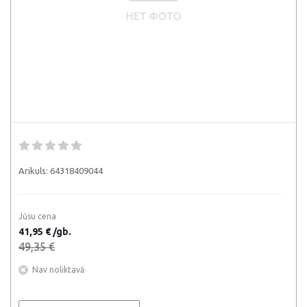
Arikuls:
64318409044
Jūsu cena
41,95 € /gb.
49,35 €
Nav noliktavā