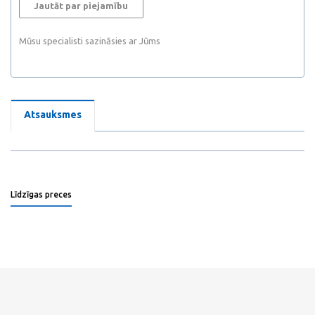
Jautāt par piejamību
Mūsu specialisti sazināsies ar Jūms
Atsauksmes
Līdzīgas preces