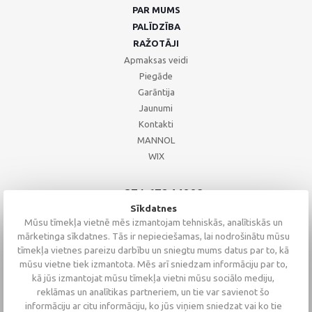
PAR MUMS
PALĪDZĪBA
RAŽOTĀJI
Apmaksas veidi
Piegāde
Garāntija
Jaunumi
Kontakti
MANNOL
WIX
+371 67244008
+371 67271055
Sīkdatnes
+371 26002793
Mūsu tīmekļa vietnē mēs izmantojam tehniskās, analītiskās un
mārketinga sīkdatnes. Tās ir nepieciešamas, lai nodrošinātu mūsu
tīmekļa vietnes pareizu darbību un sniegtu mums datus par to, kā
mūsu vietne tiek izmantota. Mēs arī sniedzam informāciju par to,
kā jūs izmantojat mūsu tīmekļa vietni mūsu sociālo mediju,
reklāmas un analītikas partneriem, un tie var savienot šo
informāciju ar citu informāciju, ko jūs viņiem sniedzat vai ko tie