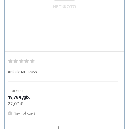
Arikuls:
MD17059
Jūsu cena
18,76 € /gb.
22,07 €
Nav noliktavā