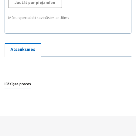
Jautāt par piejamību
Mūsu specialisti sazināsies ar Jūms
Atsauksmes
Līdzīgas preces