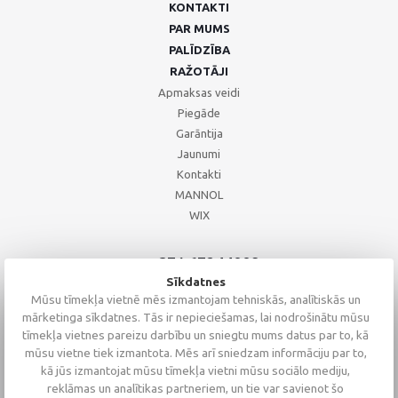
KONTAKTI
PAR MUMS
PALĪDZĪBA
RAŽOTĀJI
Apmaksas veidi
Piegāde
Garāntija
Jaunumi
Kontakti
MANNOL
WIX
+371 67244008
+371 67271055
Sīkdatnes
+371 26002793
Mūsu tīmekļa vietnē mēs izmantojam tehniskās, analītiskās un
mārketinga sīkdatnes. Tās ir nepieciešamas, lai nodrošinātu mūsu
tīmekļa vietnes pareizu darbību un sniegtu mums datus par to, kā
mūsu vietne tiek izmantota. Mēs arī sniedzam informāciju par to,
kā jūs izmantojat mūsu tīmekļa vietni mūsu sociālo mediju,
reklāmas un analītikas partneriem, un tie var savienot šo