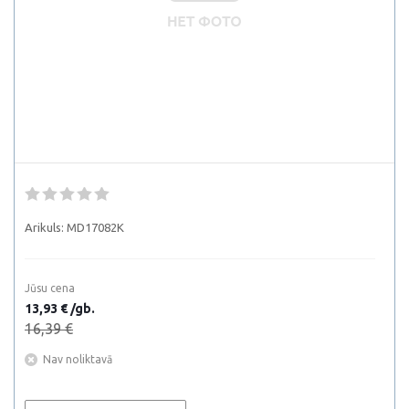
Arikuls:
MD17082K
Jūsu cena
13,93 € /gb.
16,39 €
Nav noliktavā