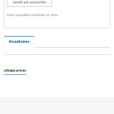
Jautāt par piejamību
Mūsu specialisti sazināsies ar Jūms
Atsauksmes
Līdzīgas preces