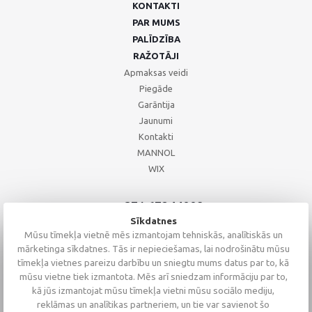
KONTAKTI
PAR MUMS
PALĪDZĪBA
RAŽOTĀJI
Apmaksas veidi
Piegāde
Garāntija
Jaunumi
Kontakti
MANNOL
WIX
+371 67244008
+371 67271055
Sīkdatnes
+371 26002793
Mūsu tīmekļa vietnē mēs izmantojam tehniskās, analītiskās un
mārketinga sīkdatnes. Tās ir nepieciešamas, lai nodrošinātu mūsu
tīmekļa vietnes pareizu darbību un sniegtu mums datus par to, kā
mūsu vietne tiek izmantota. Mēs arī sniedzam informāciju par to,
kā jūs izmantojat mūsu tīmekļa vietni mūsu sociālo mediju,
reklāmas un analītikas partneriem, un tie var savienot šo