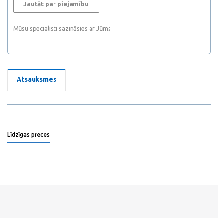
Jautāt par piejamību
Mūsu specialisti sazināsies ar Jūms
Atsauksmes
Līdzīgas preces