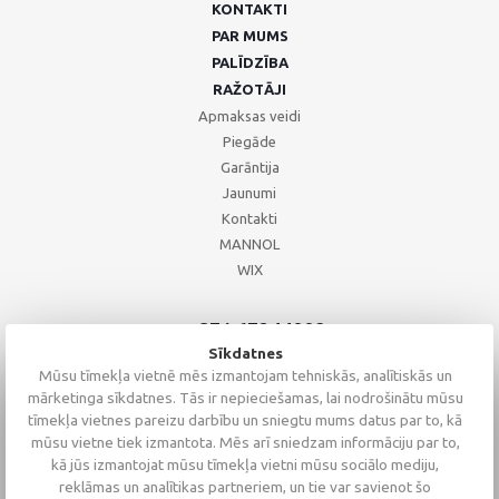
KONTAKTI
PAR MUMS
PALĪDZĪBA
RAŽOTĀJI
Apmaksas veidi
Piegāde
Garāntija
Jaunumi
Kontakti
MANNOL
WIX
+371 67244008
+371 67271055
Sīkdatnes
+371 26002793
Mūsu tīmekļa vietnē mēs izmantojam tehniskās, analītiskās un
mārketinga sīkdatnes. Tās ir nepieciešamas, lai nodrošinātu mūsu
tīmekļa vietnes pareizu darbību un sniegtu mums datus par to, kā
mūsu vietne tiek izmantota. Mēs arī sniedzam informāciju par to,
kā jūs izmantojat mūsu tīmekļa vietni mūsu sociālo mediju,
reklāmas un analītikas partneriem, un tie var savienot šo