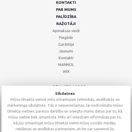
KONTAKTI
PAR MUMS
PALĪDZĪBA
RAŽOTĀJI
Apmaksas veidi
Piegāde
Garāntija
Jaunumi
Kontakti
MANNOL
WIX
+371 67244008
+371 67271055
Sīkdatnes
+371 26002793
Mūsu tīmekļa vietnē mēs izmantojam tehniskās, analītiskās un
mārketinga sīkdatnes. Tās ir nepieciešamas, lai nodrošinātu mūsu
tīmekļa vietnes pareizu darbību un sniegtu mums datus par to, kā
mūsu vietne tiek izmantota. Mēs arī sniedzam informāciju par to,
kā jūs izmantojat mūsu tīmekļa vietni mūsu sociālo mediju,
reklāmas un analītikas partneriem, un tie var savienot šo