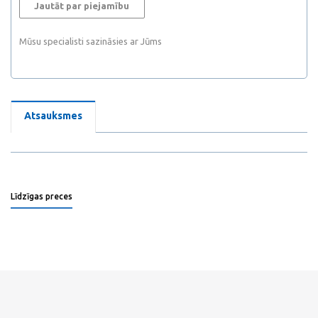
Jautāt par piejamību
Mūsu specialisti sazināsies ar Jūms
Atsauksmes
Līdzīgas preces