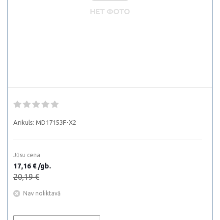
Arikuls:
MD17153F-X2
Jūsu cena
17,16 € /gb.
20,19 €
Nav noliktavā