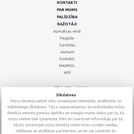
KONTAKTI
PAR MUMS
PALĪDZĪBA
RAŽOTĀJI
Apmaksas veidi
Piegāde
Garāntija
Jaunumi
Kontakti
MANNOL
WIX
+371 67244008
+371 67271055
Sīkdatnes
+371 26002793
Mūsu tīmekļa vietnē mēs izmantojam tehniskās, analītiskās un
mārketinga sīkdatnes. Tās ir nepieciešamas, lai nodrošinātu mūsu
tīmekļa vietnes pareizu darbību un sniegtu mums datus par to, kā
mūsu vietne tiek izmantota. Mēs arī sniedzam informāciju par to,
kā jūs izmantojat mūsu tīmekļa vietni mūsu sociālo mediju,
reklāmas un analītikas partneriem, un tie var savienot šo