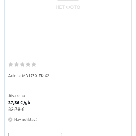
Arikuls:
MD17301FK-X2
Jūsu cena
27,86 € /gb.
32,78 €
Nav noliktavā