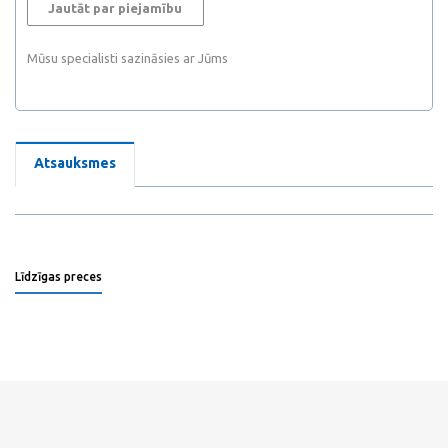
Jautāt par piejamību
Mūsu specialisti sazināsies ar Jūms
Atsauksmes
Līdzīgas preces