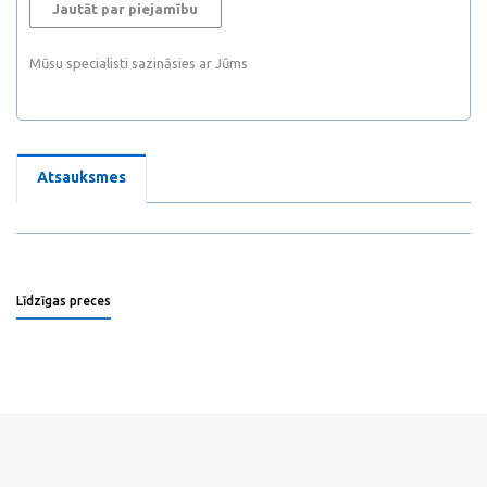
Jautāt par piejamību
Mūsu specialisti sazināsies ar Jūms
Atsauksmes
Līdzīgas preces