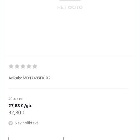
Arikuls:
MD17483FK-X2
Jūsu cena
27,88 € /gb.
32,80 €
Nav noliktavā