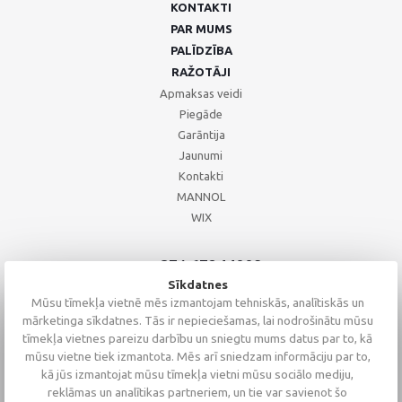
KONTAKTI
PAR MUMS
PALĪDZĪBA
RAŽOTĀJI
Apmaksas veidi
Piegāde
Garāntija
Jaunumi
Kontakti
MANNOL
WIX
+371 67244008
+371 67271055
Sīkdatnes
+371 26002793
Mūsu tīmekļa vietnē mēs izmantojam tehniskās, analītiskās un
mārketinga sīkdatnes. Tās ir nepieciešamas, lai nodrošinātu mūsu
tīmekļa vietnes pareizu darbību un sniegtu mums datus par to, kā
mūsu vietne tiek izmantota. Mēs arī sniedzam informāciju par to,
kā jūs izmantojat mūsu tīmekļa vietni mūsu sociālo mediju,
reklāmas un analītikas partneriem, un tie var savienot šo