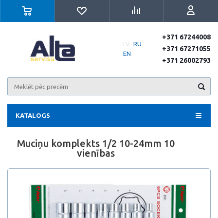
+371 67244008
LV
RU
+371 67271055
EN
+371 26002793
KATALOGS
Muciņu komplekts 1/2 10-24mm 10
vienības