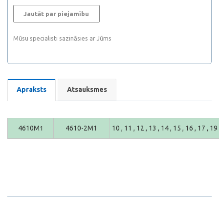
Jautāt par piejamību
Mūsu specialisti sazināsies ar Jūms
Apraksts
Atsauksmes
4610M
1
4610-2M1
10 , 11 , 12 , 13 , 14 , 15 , 16 , 17 , 