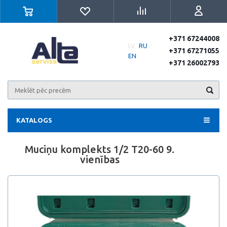
+371 67244008
LV
RU
+371 67271055
EN
+371 26002793
KATALOGS
Muciņu komplekts 1/2 T20-60 9.
vienības