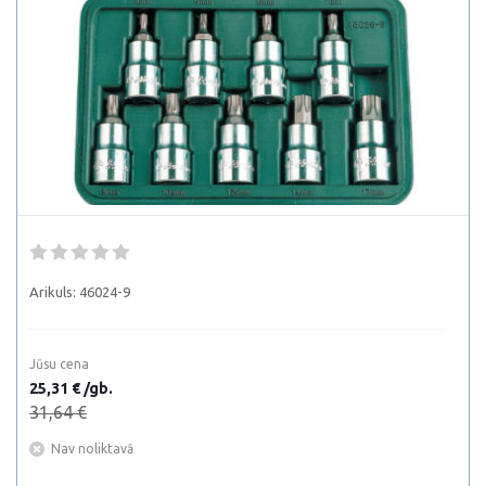
Arikuls:
46024-9
Jūsu cena
25,31 € /gb.
31,64 €
Nav noliktavā