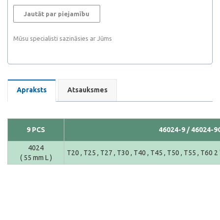
Jautāt par piejamību
Mūsu specialisti sazināsies ar Jūms
Apraksts
Atsauksmes
9 PCS
46024-9 / 46024-9
4024
T20 , T25 , T27 , T30 , T40 , T45 , T50 , T55 , T60 2 
( 55 mm L )