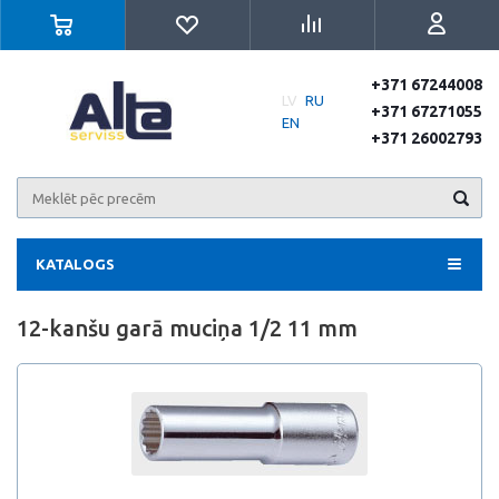
+371 67244008
LV
RU
+371 67271055
EN
+371 26002793
KATALOGS
12-kanšu garā muciņa 1/2 11 mm