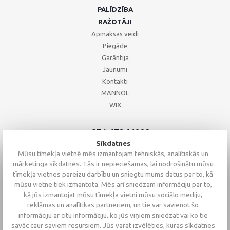
PALĪDZĪBA
RAŽOTĀJI
Apmaksas veidi
Piegāde
Garāntija
Jaunumi
Kontakti
MANNOL
WIX
+371 67244008
+371 67271055
Sīkdatnes
+371 26002793
Mūsu tīmekļa vietnē mēs izmantojam tehniskās, analītiskās un
mārketinga sīkdatnes. Tās ir nepieciešamas, lai nodrošinātu mūsu
tīmekļa vietnes pareizu darbību un sniegtu mums datus par to, kā
mūsu vietne tiek izmantota. Mēs arī sniedzam informāciju par to,
kā jūs izmantojat mūsu tīmekļa vietni mūsu sociālo mediju,
reklāmas un analītikas partneriem, un tie var savienot šo
informāciju ar citu informāciju, ko jūs viņiem sniedzat vai ko tie
savāc caur saviem resursiem. Jūs varat izvēlēties, kuras sīkdatnes