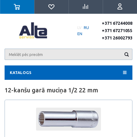
+371 67244008
LV
RU
+371 67271055
EN
+371 26002793
KATALOGS
12-kanšu garā muciņa 1/2 22 mm