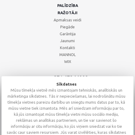
PALĪDZĪBA
RAŽOTĀJI
Apmaksas veidi
Piegāde
Garāntija
Jaunumi
Kontakti
MANNOL
WIX
+371 67244008
+371 67271055
Sīkdatnes
+371 26002793
Mūsu tīmekļa vietnē mēs izmantojam tehniskās, analītiskās un
mārketinga sīkdatnes. Tās ir nepieciešamas, lai nodrošinātu mūsu
tīmekļa vietnes pareizu darbību un sniegtu mums datus par to, kā
mūsu vietne tiek izmantota. Mēs arī sniedzam informāciju par to,
kā jūs izmantojat mūsu tīmekļa vietni mūsu sociālo mediju,
reklāmas un analītikas partneriem, un tie var savienot šo
informāciju ar citu informāciju, ko jūs viņiem sniedzat vai ko tie
savāc caur saviem resursiem. Jūs varat izvēlēties, kuras sīkdatnes