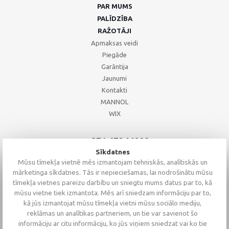
PAR MUMS
PALĪDZĪBA
RAŽOTĀJI
Apmaksas veidi
Piegāde
Garāntija
Jaunumi
Kontakti
MANNOL
WIX
+371 67244008
+371 67271055
Sīkdatnes
+371 26002793
Mūsu tīmekļa vietnē mēs izmantojam tehniskās, analītiskās un
mārketinga sīkdatnes. Tās ir nepieciešamas, lai nodrošinātu mūsu
tīmekļa vietnes pareizu darbību un sniegtu mums datus par to, kā
mūsu vietne tiek izmantota. Mēs arī sniedzam informāciju par to,
kā jūs izmantojat mūsu tīmekļa vietni mūsu sociālo mediju,
reklāmas un analītikas partneriem, un tie var savienot šo
informāciju ar citu informāciju, ko jūs viņiem sniedzat vai ko tie