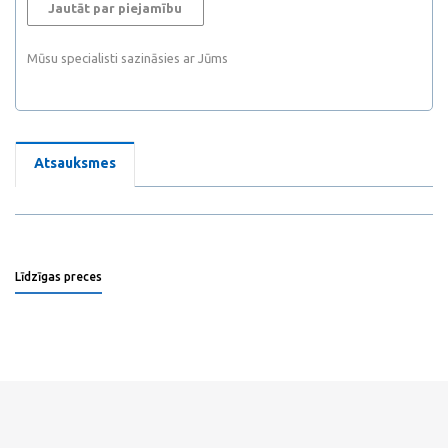
Jautāt par piejamību
Mūsu specialisti sazināsies ar Jūms
Atsauksmes
Līdzīgas preces