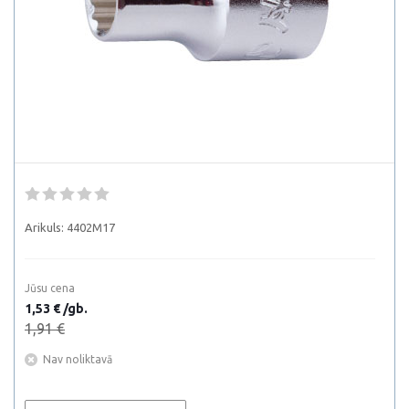
Arikuls:
4402M17
Jūsu cena
1,53 € /gb.
1,91 €
Nav noliktavā