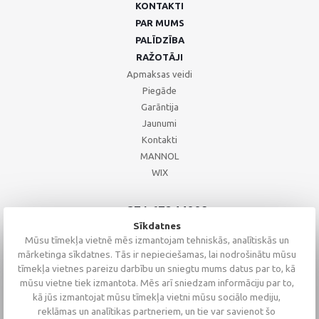
KONTAKTI
PAR MUMS
PALĪDZĪBA
RAŽOTĀJI
Apmaksas veidi
Piegāde
Garāntija
Jaunumi
Kontakti
MANNOL
WIX
+371 67244008
+371 67271055
Sīkdatnes
+371 26002793
Mūsu tīmekļa vietnē mēs izmantojam tehniskās, analītiskās un
mārketinga sīkdatnes. Tās ir nepieciešamas, lai nodrošinātu mūsu
tīmekļa vietnes pareizu darbību un sniegtu mums datus par to, kā
mūsu vietne tiek izmantota. Mēs arī sniedzam informāciju par to,
kā jūs izmantojat mūsu tīmekļa vietni mūsu sociālo mediju,
reklāmas un analītikas partneriem, un tie var savienot šo