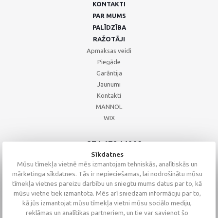
KONTAKTI
PAR MUMS
PALĪDZĪBA
RAŽOTĀJI
Apmaksas veidi
Piegāde
Garāntija
Jaunumi
Kontakti
MANNOL
WIX
+371 67244008
+371 67271055
Sīkdatnes
+371 26002793
Mūsu tīmekļa vietnē mēs izmantojam tehniskās, analītiskās un
mārketinga sīkdatnes. Tās ir nepieciešamas, lai nodrošinātu mūsu
tīmekļa vietnes pareizu darbību un sniegtu mums datus par to, kā
mūsu vietne tiek izmantota. Mēs arī sniedzam informāciju par to,
kā jūs izmantojat mūsu tīmekļa vietni mūsu sociālo mediju,
reklāmas un analītikas partneriem, un tie var savienot šo