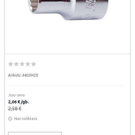
Arikuls:
4402M20
Jūsu cena
2,06 € /gb.
2,58 €
Nav noliktavā