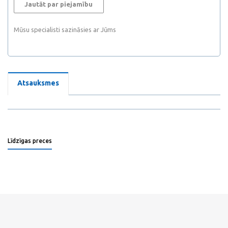
Jautāt par piejamību
Mūsu specialisti sazināsies ar Jūms
Atsauksmes
Līdzīgas preces