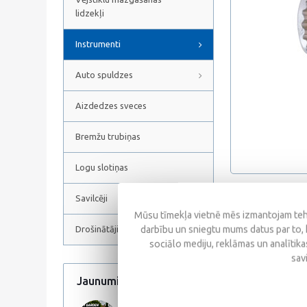
lidzekļi
Instrumenti
Auto spuldzes
Aizdedzes sveces
Bremžu trubiņas
Logu slotiņas
Savilcēji
Atsauksmes
Mūsu tīmekļa vietnē mēs izmantojam tehn
darbību un sniegtu mums datus par to, 
Drošinātāji
sociālo mediju, reklāmas un analītikas
sav
Jaunumi
Visi jaunumi
Līdzīgas prece