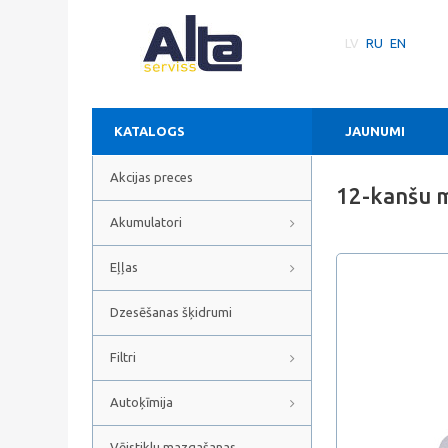
LV
RU
EN
KATALOGS
JAUNUMI
Akcijas preces
12-kanšu 
Akumulatori
Eļļas
Dzesēšanas šķidrumi
Filtri
Autoķīmija
Vējstiklu mazgašanas