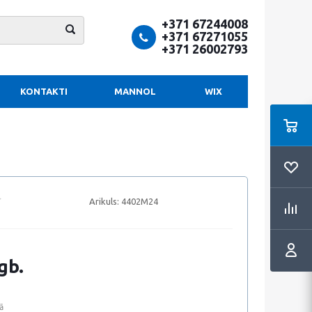
+371 67244008
+371 67271055
+371 26002793
KONTAKTI
MANNOL
WIX
Arikuls:
4402M24
gb.
ā