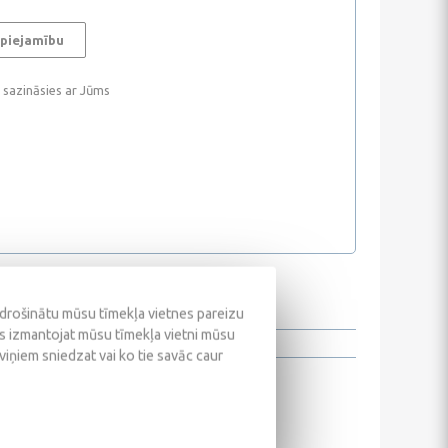
 piejamību
i sazināsies ar Jūms
odrošinātu mūsu tīmekļa vietnes pareizu
ūs izmantojat mūsu tīmekļa vietni mūsu
 viņiem sniedzat vai ko tie savāc caur