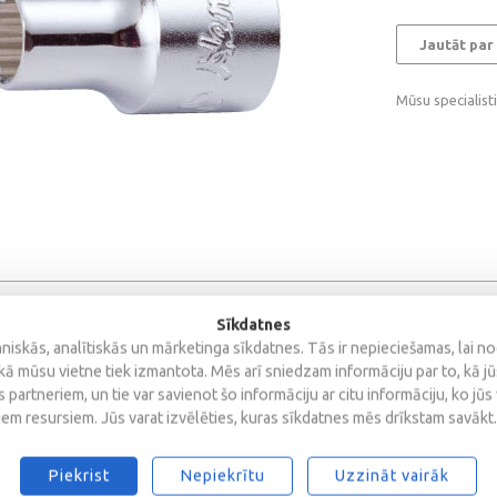
Jautāt par
Mūsu specialist
Sīkdatnes
iskās, analītiskās un mārketinga sīkdatnes. Tās ir nepieciešamas, lai n
kā mūsu vietne tiek izmantota. Mēs arī sniedzam informāciju par to, kā j
 partneriem, un tie var savienot šo informāciju ar citu informāciju, ko jūs
iem resursiem. Jūs varat izvēlēties, kuras sīkdatnes mēs drīkstam savākt.
s
Piekrist
Nepiekrītu
Uzzināt vairāk