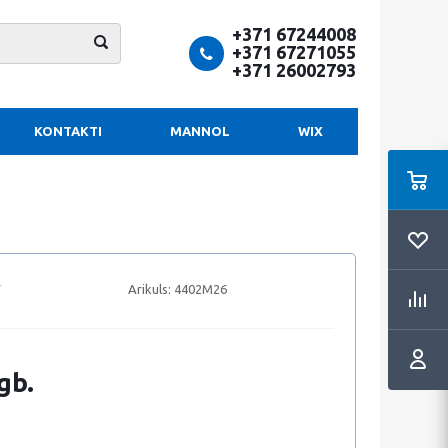
+371 67244008
+371 67271055
+371 26002793
KONTAKTI
MANNOL
WIX
Arikuls:
4402M26
gb.