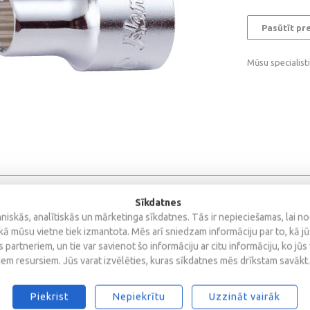
Pasūtīt pr
Mūsu specialist
Sīkdatnes
iskās, analītiskās un mārketinga sīkdatnes. Tās ir nepieciešamas, lai n
kā mūsu vietne tiek izmantota. Mēs arī sniedzam informāciju par to, kā j
 partneriem, un tie var savienot šo informāciju ar citu informāciju, ko jūs
iem resursiem. Jūs varat izvēlēties, kuras sīkdatnes mēs drīkstam savākt.
Piekrist
Nepiekrītu
Uzzināt vairāk