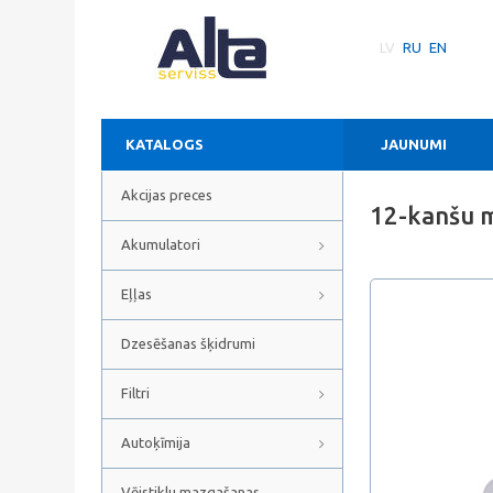
LV
RU
EN
KATALOGS
JAUNUMI
Akcijas preces
12-kanšu 
Akumulatori
Eļļas
Dzesēšanas šķidrumi
Filtri
Autoķīmija
Vējstiklu mazgašanas