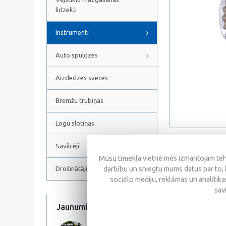
lidzekļi
Instrumenti
Auto spuldzes
Aizdedzes sveces
Bremžu trubiņas
Logu slotiņas
Savilcēji
Atsauksmes
Mūsu tīmekļa vietnē mēs izmantojam tehn
darbību un sniegtu mums datus par to, 
Drošinātāji
sociālo mediju, reklāmas un analītikas
sav
Jaunumi
Visi jaunumi