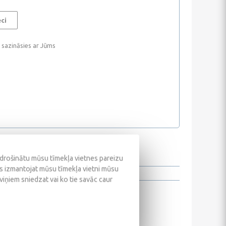
eci
i sazināsies ar Jūms
odrošinātu mūsu tīmekļa vietnes pareizu
ūs izmantojat mūsu tīmekļa vietni mūsu
 viņiem sniedzat vai ko tie savāc caur