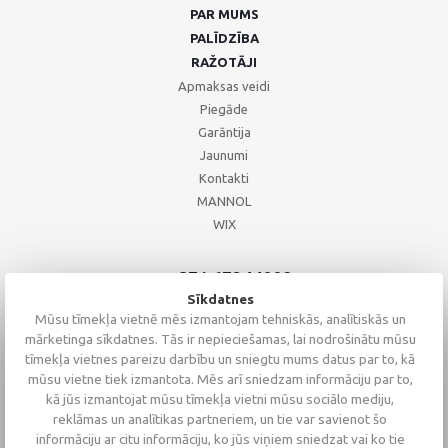
PAR MUMS
PALĪDZĪBA
RAŽOTĀJI
Apmaksas veidi
Piegāde
Garāntija
Jaunumi
Kontakti
MANNOL
WIX
+371 67244008
+371 67271055
Sīkdatnes
+371 26002793
Mūsu tīmekļa vietnē mēs izmantojam tehniskās, analītiskās un
mārketinga sīkdatnes. Tās ir nepieciešamas, lai nodrošinātu mūsu
tīmekļa vietnes pareizu darbību un sniegtu mums datus par to, kā
mūsu vietne tiek izmantota. Mēs arī sniedzam informāciju par to,
kā jūs izmantojat mūsu tīmekļa vietni mūsu sociālo mediju,
reklāmas un analītikas partneriem, un tie var savienot šo
informāciju ar citu informāciju, ko jūs viņiem sniedzat vai ko tie