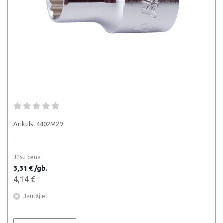
Arikuls:
4402M29
Jūsu cena
3,31 € /gb.
4,14 €
Jautājiet