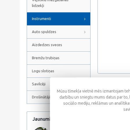
lidzekļi
Instrumenti
Auto spuldzes
Aizdedzes sveces
Bremžu trubiņas
Logu slotiņas
Savilcēji
Atsauksmes
Mūsu tīmekļa vietnē mēs izmantojam tehn
darbību un sniegtu mums datus par to, 
Drošinātāji
sociālo mediju, reklāmas un analītikas
sav
Jaunumi
Visi jaunumi
Līdzīgas prece