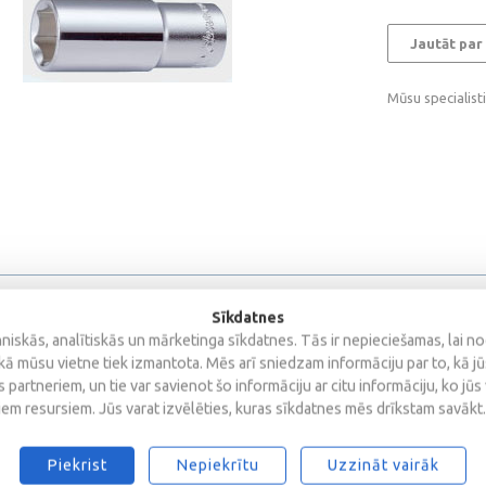
Jautāt par
Mūsu specialist
Sīkdatnes
iskās, analītiskās un mārketinga sīkdatnes. Tās ir nepieciešamas, lai n
kā mūsu vietne tiek izmantota. Mēs arī sniedzam informāciju par to, kā j
 partneriem, un tie var savienot šo informāciju ar citu informāciju, ko jūs
iem resursiem. Jūs varat izvēlēties, kuras sīkdatnes mēs drīkstam savākt.
s
Piekrist
Nepiekrītu
Uzzināt vairāk