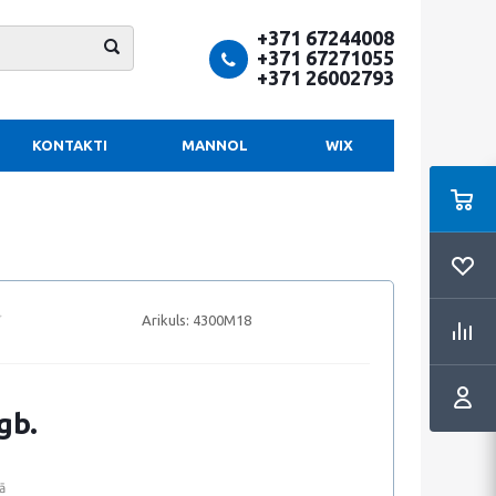
+371 67244008
+371 67271055
+371 26002793
KONTAKTI
MANNOL
WIX
Arikuls:
4300M18
gb.
ā