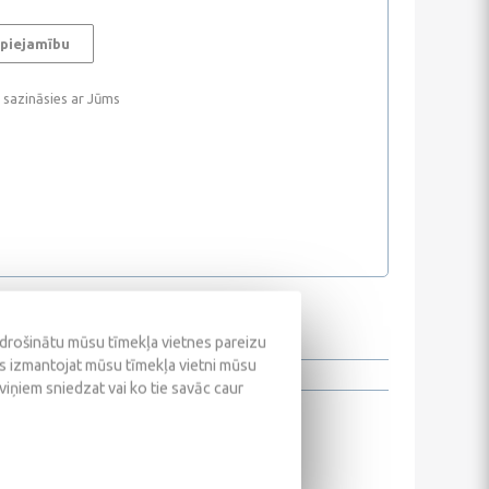
 piejamību
i sazināsies ar Jūms
odrošinātu mūsu tīmekļa vietnes pareizu
ūs izmantojat mūsu tīmekļa vietni mūsu
 viņiem sniedzat vai ko tie savāc caur