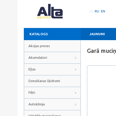
LV
RU
EN
KATALOGS
JAUNUMI
Akcijas preces
Garā muci
Akumulatori
Eļļas
Dzesēšanas šķidrumi
Filtri
Autoķīmija
Vējstiklu mazgašanas