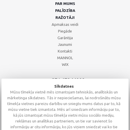
PAR MUMS
PALĪDZĪBA
RAŽOTĀJI
Apmaksas veidi
Piegāde
Garāntija
Jaunumi
Kontakti
MANNOL
WIX
+371 67244008
+371 67271055
Sīkdatnes
+371 26002793
Mūsu tīmekļa vietnē mēs izmantojam tehniskās, analītiskās un
mārketinga sīkdatnes. Tās ir nepieciešamas, lai nodrošinātu mūsu
tīmekļa vietnes pareizu darbību un sniegtu mums datus par to, kā
mūsu vietne tiek izmantota. Mēs arī sniedzam informāciju par to,
kā jūs izmantojat mūsu tīmekļa vietni mūsu sociālo mediju,
reklāmas un analītikas partneriem, un tie var savienot šo
informāciju ar citu informāciju, ko jūs viņiem sniedzat vai ko tie