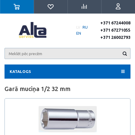
+371 67244008
LV
RU
+371 67271055
EN
+371 26002793
KATALOGS
Garā muciņa 1/2 32 mm