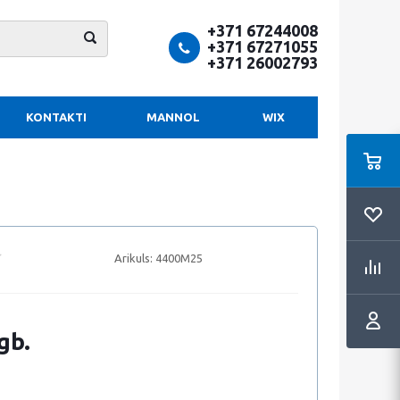
+371 67244008
+371 67271055
+371 26002793
KONTAKTI
MANNOL
WIX
Arikuls:
4400M25
gb.