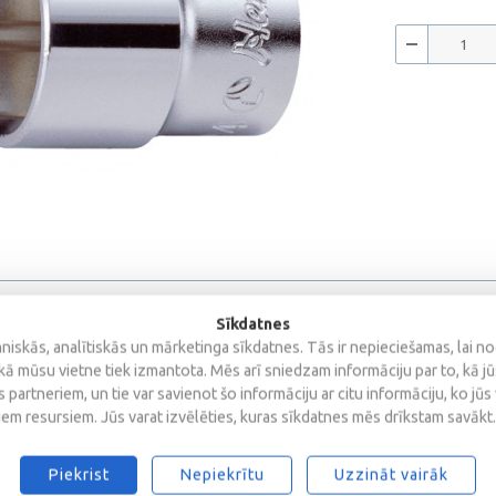
Sīkdatnes
iskās, analītiskās un mārketinga sīkdatnes. Tās ir nepieciešamas, lai n
kā mūsu vietne tiek izmantota. Mēs arī sniedzam informāciju par to, kā j
 partneriem, un tie var savienot šo informāciju ar citu informāciju, ko jūs
iem resursiem. Jūs varat izvēlēties, kuras sīkdatnes mēs drīkstam savākt.
s
Piekrist
Nepiekrītu
Uzzināt vairāk