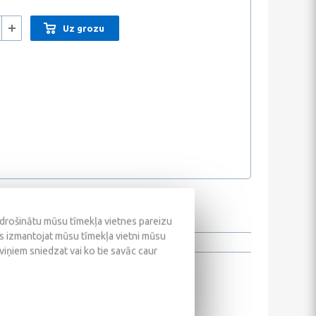
Uz grozu
odrošinātu mūsu tīmekļa vietnes pareizu
ūs izmantojat mūsu tīmekļa vietni mūsu
 viņiem sniedzat vai ko tie savāc caur