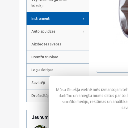
lidzekļi
Instrumenti
Auto spuldzes
Aizdedzes sveces
Bremžu trubiņas
Logu slotiņas
Savilcēji
Atsauksmes
Mūsu tīmekļa vietnē mēs izmantojam tehn
darbību un sniegtu mums datus par to, 
Drošinātāji
sociālo mediju, reklāmas un analītikas
sav
Jaunumi
Visi jaunumi
Līdzīgas prece