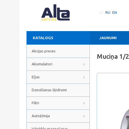
LV
RU
EN
KATALOGS
JAUNUMI
Akcijas preces
Muciņa 1/
Akumulatori
Eļļas
Dzesēšanas šķidrumi
Filtri
Autoķīmija
Vējstiklu mazgašanas