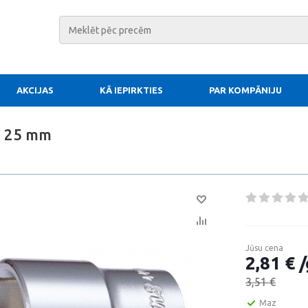
AKCIJAS
KĀ IEPIRKTIES
PAR KOMPĀNIJU
2 25 mm
Jūsu cena
2,81 € /
3,51 €
Maz