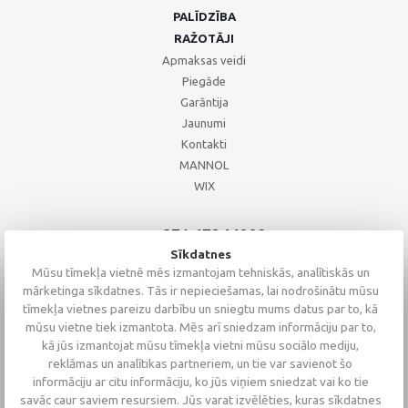
PALĪDZĪBA
RAŽOTĀJI
Apmaksas veidi
Piegāde
Garāntija
Jaunumi
Kontakti
MANNOL
WIX
+371 67244008
+371 67271055
Sīkdatnes
+371 26002793
Mūsu tīmekļa vietnē mēs izmantojam tehniskās, analītiskās un
mārketinga sīkdatnes. Tās ir nepieciešamas, lai nodrošinātu mūsu
tīmekļa vietnes pareizu darbību un sniegtu mums datus par to, kā
mūsu vietne tiek izmantota. Mēs arī sniedzam informāciju par to,
kā jūs izmantojat mūsu tīmekļa vietni mūsu sociālo mediju,
reklāmas un analītikas partneriem, un tie var savienot šo
informāciju ar citu informāciju, ko jūs viņiem sniedzat vai ko tie
savāc caur saviem resursiem. Jūs varat izvēlēties, kuras sīkdatnes