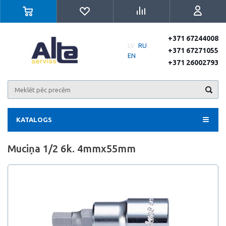
+371 67244008
LV
RU
+371 67271055
EN
+371 26002793
KATALOGS
Muciņa 1/2 6k. 4mmx55mm