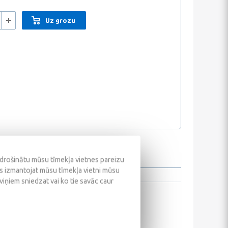
Uz grozu
odrošinātu mūsu tīmekļa vietnes pareizu
ūs izmantojat mūsu tīmekļa vietni mūsu
 viņiem sniedzat vai ko tie savāc caur