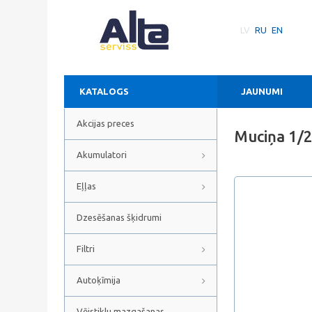
LV
RU
EN
KATALOGS
JAUNUMI
Akcijas preces
Muciņa 1/
Akumulatori
Eļļas
Dzesēšanas šķidrumi
Filtri
Autoķīmija
Vējstiklu mazgašanas