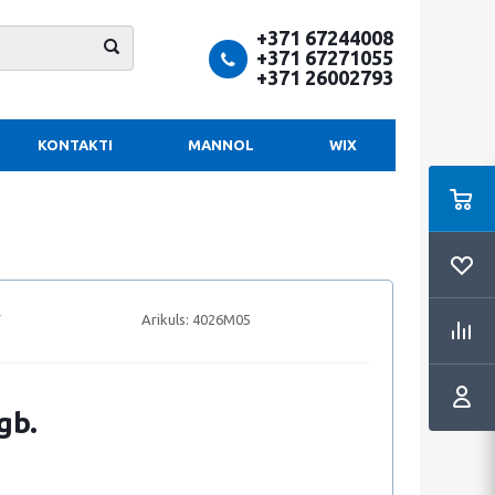
+371 67244008
+371 67271055
+371 26002793
KONTAKTI
MANNOL
WIX
Arikuls:
4026M05
gb.