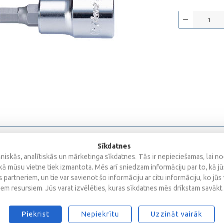
Sīkdatnes
iskās, analītiskās un mārketinga sīkdatnes. Tās ir nepieciešamas, lai n
kā mūsu vietne tiek izmantota. Mēs arī sniedzam informāciju par to, kā j
 partneriem, un tie var savienot šo informāciju ar citu informāciju, ko jūs
iem resursiem. Jūs varat izvēlēties, kuras sīkdatnes mēs drīkstam savākt.
s
Piekrist
Nepiekrītu
Uzzināt vairāk