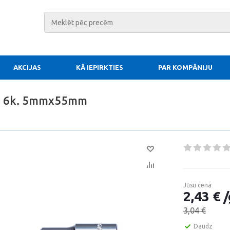
AKCIJAS
KĀ IEPIRKTIES
PAR KOMPĀNIJU
2 6k. 5mmx55mm
Jūsu cena
2,43 € /
3,04 €
Daudz