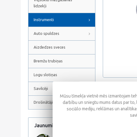
lidzekļi
Instrumenti
Auto spuldzes
Aizdedzes sveces
Bremžu trubiņas
Logu slotiņas
Savilcēji
Atsauksmes
Mūsu tīmekļa vietnē mēs izmantojam tehn
darbību un sniegtu mums datus par to, 
Drošinātāji
sociālo mediju, reklāmas un analītikas
sav
Jaunumi
Visi jaunumi
Līdzīgas prece