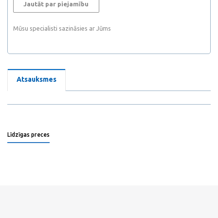
Jautāt par piejamību
Mūsu specialisti sazināsies ar Jūms
Atsauksmes
Līdzīgas preces