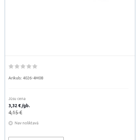
Arikuls:
4026-4M08
Jūsu cena
3,32 € /gb.
4,15 €
Nav noliktavā