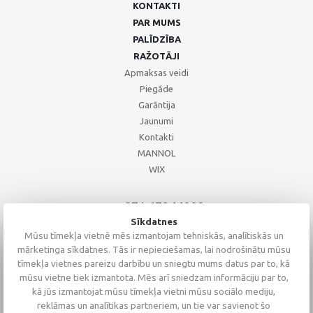
KONTAKTI
PAR MUMS
PALĪDZĪBA
RAŽOTĀJI
Apmaksas veidi
Piegāde
Garāntija
Jaunumi
Kontakti
MANNOL
WIX
+371 67244008
+371 67271055
Sīkdatnes
+371 26002793
Mūsu tīmekļa vietnē mēs izmantojam tehniskās, analītiskās un
mārketinga sīkdatnes. Tās ir nepieciešamas, lai nodrošinātu mūsu
tīmekļa vietnes pareizu darbību un sniegtu mums datus par to, kā
mūsu vietne tiek izmantota. Mēs arī sniedzam informāciju par to,
kā jūs izmantojat mūsu tīmekļa vietni mūsu sociālo mediju,
reklāmas un analītikas partneriem, un tie var savienot šo