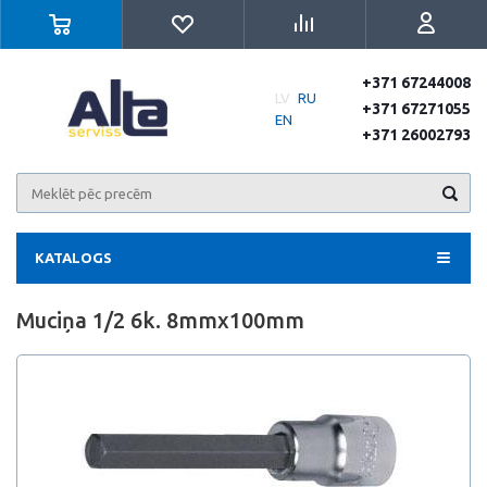
+371 67244008
LV
RU
+371 67271055
EN
+371 26002793
KATALOGS
Muciņa 1/2 6k. 8mmx100mm