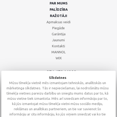
PAR MUMS
PALĪDZĪBA
RAŽOTĀJI
Apmaksas veidi
Piegāde
Garāntija
Jaunumi
Kontakti
MANNOL
WIX
+371 67244008
+371 67271055
Sīkdatnes
+371 26002793
Mūsu tīmekļa vietnē mēs izmantojam tehniskās, analītiskās un
mārketinga sīkdatnes. Tās ir nepieciešamas, lai nodrošinātu mūsu
tīmekļa vietnes pareizu darbību un sniegtu mums datus par to, kā
mūsu vietne tiek izmantota. Mēs arī sniedzam informāciju par to,
kā jūs izmantojat mūsu tīmekļa vietni mūsu sociālo mediju,
reklāmas un analītikas partneriem, un tie var savienot šo
informāciju ar citu informāciju, ko jūs viņiem sniedzat vai ko tie