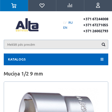
+371 67244008
LV
RU
+371 67271055
EN
+371 26002793
KATALOGS
Muciņa 1/2 9 mm