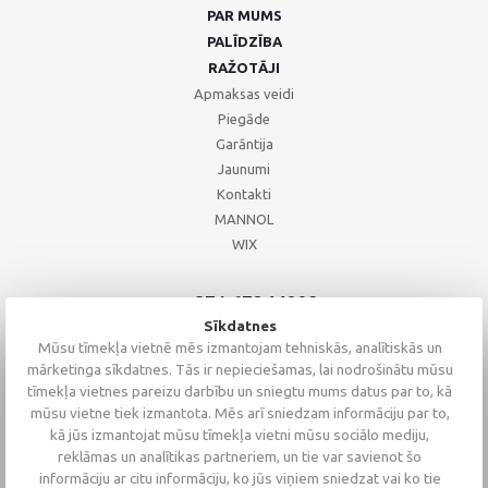
PAR MUMS
PALĪDZĪBA
RAŽOTĀJI
Apmaksas veidi
Piegāde
Garāntija
Jaunumi
Kontakti
MANNOL
WIX
+371 67244008
+371 67271055
Sīkdatnes
+371 26002793
Mūsu tīmekļa vietnē mēs izmantojam tehniskās, analītiskās un
mārketinga sīkdatnes. Tās ir nepieciešamas, lai nodrošinātu mūsu
tīmekļa vietnes pareizu darbību un sniegtu mums datus par to, kā
mūsu vietne tiek izmantota. Mēs arī sniedzam informāciju par to,
kā jūs izmantojat mūsu tīmekļa vietni mūsu sociālo mediju,
reklāmas un analītikas partneriem, un tie var savienot šo
informāciju ar citu informāciju, ko jūs viņiem sniedzat vai ko tie