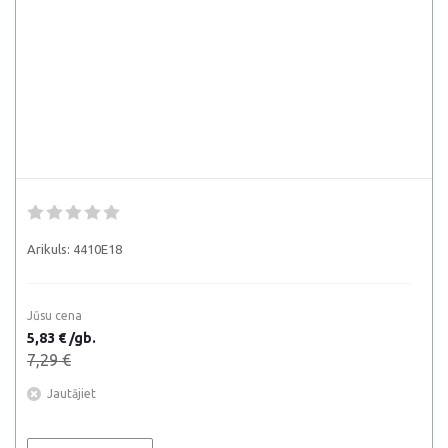
Arikuls:
4410E18
Jūsu cena
5,83 € /gb.
7,29 €
Jautājiet