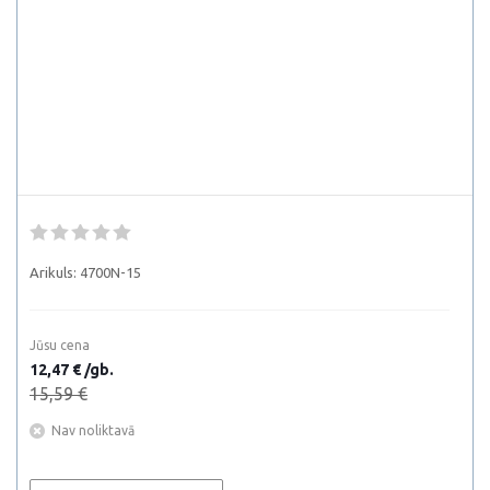
Arikuls:
4700N-15
Jūsu cena
12,47 € /gb.
15,59 €
Nav noliktavā