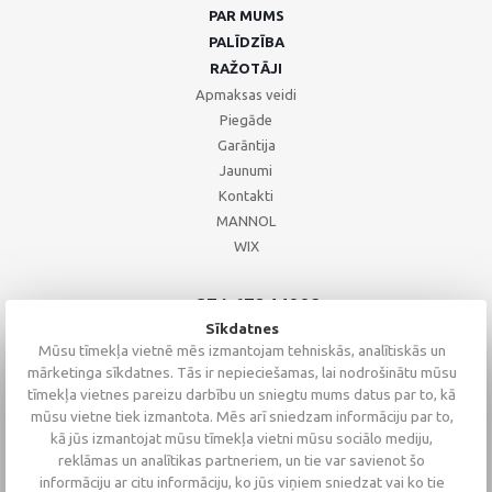
PAR MUMS
PALĪDZĪBA
RAŽOTĀJI
Apmaksas veidi
Piegāde
Garāntija
Jaunumi
Kontakti
MANNOL
WIX
+371 67244008
+371 67271055
Sīkdatnes
+371 26002793
Mūsu tīmekļa vietnē mēs izmantojam tehniskās, analītiskās un
mārketinga sīkdatnes. Tās ir nepieciešamas, lai nodrošinātu mūsu
tīmekļa vietnes pareizu darbību un sniegtu mums datus par to, kā
mūsu vietne tiek izmantota. Mēs arī sniedzam informāciju par to,
kā jūs izmantojat mūsu tīmekļa vietni mūsu sociālo mediju,
reklāmas un analītikas partneriem, un tie var savienot šo
informāciju ar citu informāciju, ko jūs viņiem sniedzat vai ko tie