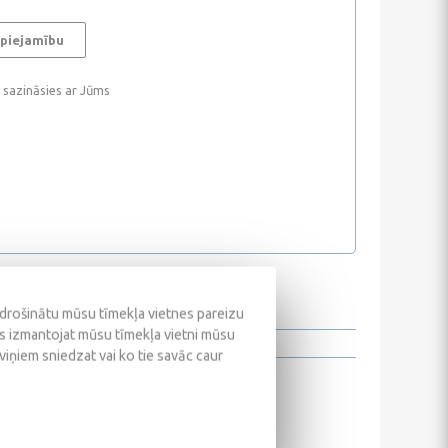
 piejamību
i sazināsies ar Jūms
odrošinātu mūsu tīmekļa vietnes pareizu
ūs izmantojat mūsu tīmekļa vietni mūsu
 viņiem sniedzat vai ko tie savāc caur