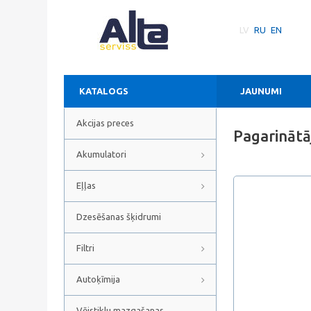
LV
RU
EN
KATALOGS
JAUNUMI
Akcijas preces
Pagarinātā
Akumulatori
Eļļas
Dzesēšanas šķidrumi
Filtri
Autoķīmija
Vējstiklu mazgašanas