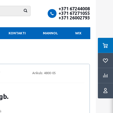
+371 67244008
+371 67271055
+371 26002793
KONTAKTI
MANNOL
WIX
Arikuls:
4800-05
gb.
ā