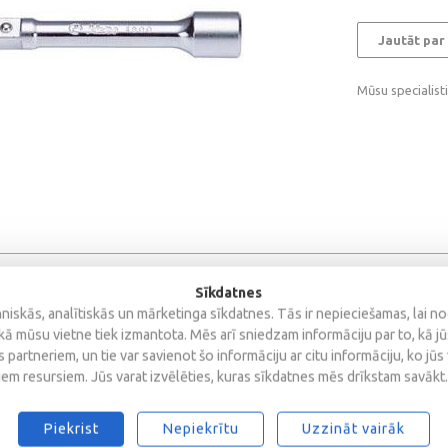
Jautāt par
Mūsu specialist
Sīkdatnes
iskās, analītiskās un mārketinga sīkdatnes. Tās ir nepieciešamas, lai n
kā mūsu vietne tiek izmantota. Mēs arī sniedzam informāciju par to, kā j
 partneriem, un tie var savienot šo informāciju ar citu informāciju, ko jūs
iem resursiem. Jūs varat izvēlēties, kuras sīkdatnes mēs drīkstam savākt.
s
Piekrist
Nepiekrītu
Uzzināt vairāk