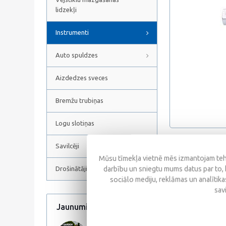
lidzekļi
Instrumenti
Auto spuldzes
Aizdedzes sveces
Bremžu trubiņas
Logu slotiņas
Savilcēji
Atsauksmes
Mūsu tīmekļa vietnē mēs izmantojam tehn
darbību un sniegtu mums datus par to, 
Drošinātāji
sociālo mediju, reklāmas un analītikas
sav
Jaunumi
Visi jaunumi
Līdzīgas prece