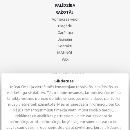
PALĪDZĪBA
RAŽOTĀJI
Apmaksas veidi
Piegāde
Garāntija
Jaunumi
Kontakti
MANNOL
WIX
+371 67244008
+371 67271055
Sīkdatnes
+371 26002793
Mūsu tīmekļa vietnē mēs izmantojam tehniskās, analītiskās un
mārketinga sīkdatnes. Tās ir nepieciešamas, lai nodrošinātu mūsu
tīmekļa vietnes pareizu darbību un sniegtu mums datus par to, kā
mūsu vietne tiek izmantota. Mēs arī sniedzam informāciju par to,
kā jūs izmantojat mūsu tīmekļa vietni mūsu sociālo mediju,
reklāmas un analītikas partneriem, un tie var savienot šo
informāciju ar citu informāciju, ko jūs viņiem sniedzat vai ko tie
savāc caur saviem resursiem. Jūs varat izvēlēties, kuras sīkdatnes