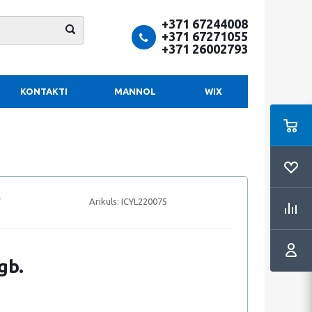
+371 67244008
+371 67271055
+371 26002793
KONTAKTI
MANNOL
WIX
Arikuls:
ICYL220075
gb.