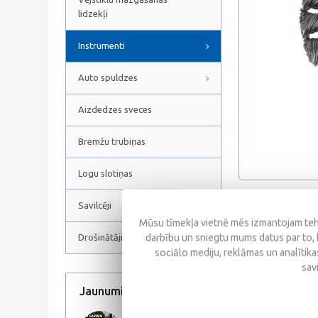
lidzekļi
Instrumenti
Auto spuldzes
Aizdedzes sveces
Bremžu trubiņas
Logu slotiņas
Savilcēji
Apraksts
Mūsu tīmekļa vietnē mēs izmantojam tehn
darbību un sniegtu mums datus par to, 
Drošinātāji
sociālo mediju, reklāmas un analītikas
Steel wire Ø 0.50
sav
Outside Ø 75mm
Jaunumi
Visi jaunumi
Wire length 28mm
Mounting 1/4" (6m