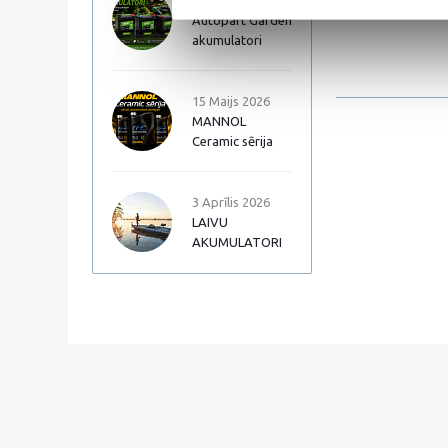
17 Jūnijs 2026
Max speed 12500 
Autopart Garden
akumulatori
15 Maijs 2026
MANNOL
Ceramic sērija
3 Aprīlis 2026
LAIVU
AKUMULATORI