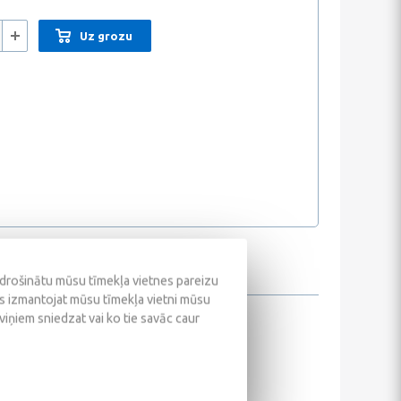
Uz grozu
odrošinātu mūsu tīmekļa vietnes pareizu
ūs izmantojat mūsu tīmekļa vietni mūsu
 viņiem sniedzat vai ko tie savāc caur