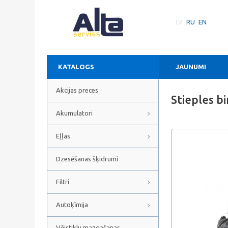
LV
RU
EN
KATALOGS
JAUNUMI
Akcijas preces
Stieples b
Akumulatori
Eļļas
Dzesēšanas šķidrumi
Filtri
Autoķīmija
Vējstiklu mazgašanas