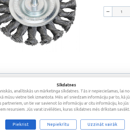
Sīkdatnes
Atsauksmes
iskās, analītiskās un mārketinga sīkdatnes. Tās ir nepieciešamas, lai n
kā mūsu vietne tiek izmantota. Mēs arī sniedzam informāciju par to, kā j
 partneriem, un tie var savienot šo informāciju ar citu informāciju, ko jūs
mm
iem resursiem. Jūs varat izvēlēties, kuras sīkdatnes mēs drīkstam savākt.
Piekrist
Nepiekrītu
Uzzināt vairāk
m)