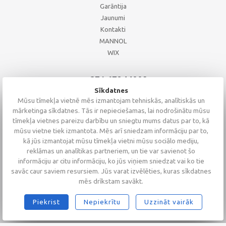
Garāntija
Jaunumi
Kontakti
MANNOL
WIX
+371 67244008
+371 67271055
Sīkdatnes
+371 26002793
Mūsu tīmekļa vietnē mēs izmantojam tehniskās, analītiskās un
mārketinga sīkdatnes. Tās ir nepieciešamas, lai nodrošinātu mūsu
tīmekļa vietnes pareizu darbību un sniegtu mums datus par to, kā
mūsu vietne tiek izmantota. Mēs arī sniedzam informāciju par to,
kā jūs izmantojat mūsu tīmekļa vietni mūsu sociālo mediju,
reklāmas un analītikas partneriem, un tie var savienot šo
informāciju ar citu informāciju, ko jūs viņiem sniedzat vai ko tie
savāc caur saviem resursiem. Jūs varat izvēlēties, kuras sīkdatnes
mēs drīkstam savākt.
Piekrist
Nepiekrītu
Uzzināt vairāk
2026 © Altaserviss SIA