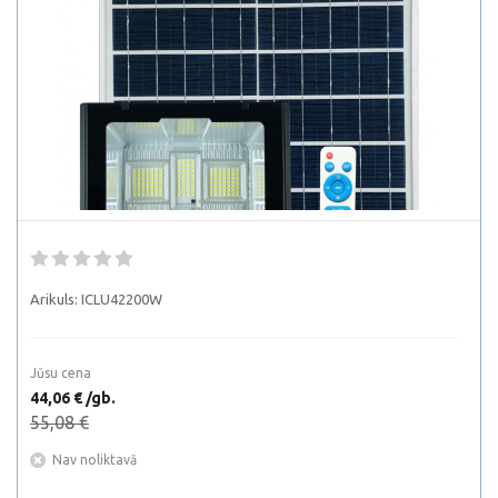
Arikuls:
ICLU42200W
Jūsu cena
44,06 € /gb.
55,08 €
Nav noliktavā