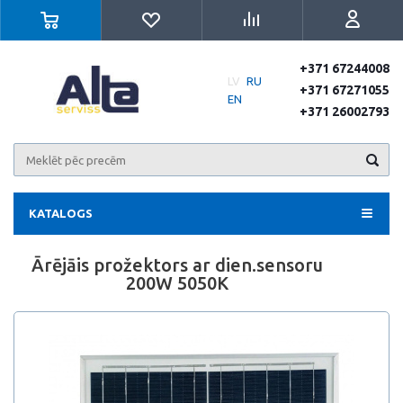
+371 67244008
LV
RU
+371 67271055
EN
+371 26002793
KATALOGS
Ārējāis prožektors ar dien.sensoru
200W 5050K