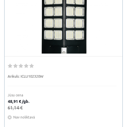
Arikuls:
ICLU102320W
Jūsu cena
48,91 € /gb.
61,14 €
Nav noliktavā