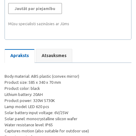
Jautāt par piejamību
Mūsu specialisti sazināsies ar Jūms
Apraksts
Atsauksmes
Body material: ABS plastic (convex mirror)
Product size: 585 x 340 x 70 mm
Product color: black
Lithium battery: 20AH
Product power: 320W 5730K
Lamp model: LED 620 pcs
Solar battery input voltage: 6V/25W
Solar panel: monocrystalline silicon wafer
Water resistance level: IP65
Captures motion (also suitable for outdoor use)