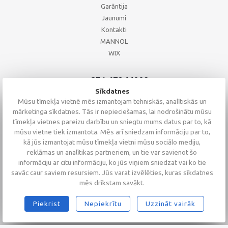
Garāntija
Jaunumi
Kontakti
MANNOL
WIX
+371 67244008
+371 67271055
Sīkdatnes
+371 26002793
Mūsu tīmekļa vietnē mēs izmantojam tehniskās, analītiskās un
mārketinga sīkdatnes. Tās ir nepieciešamas, lai nodrošinātu mūsu
tīmekļa vietnes pareizu darbību un sniegtu mums datus par to, kā
mūsu vietne tiek izmantota. Mēs arī sniedzam informāciju par to,
kā jūs izmantojat mūsu tīmekļa vietni mūsu sociālo mediju,
reklāmas un analītikas partneriem, un tie var savienot šo
informāciju ar citu informāciju, ko jūs viņiem sniedzat vai ko tie
savāc caur saviem resursiem. Jūs varat izvēlēties, kuras sīkdatnes
mēs drīkstam savākt.
Piekrist
Nepiekrītu
Uzzināt vairāk
2026 © Altaserviss SIA