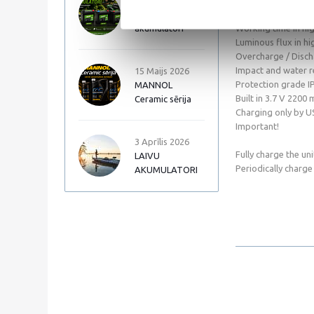
17 Jūnijs 2026
With sensor functi
Autopart Garden
Charging time 4 hr
akumulatori
Working time in hig
Luminous flux in h
Overcharge / Disch
Impact and water r
15 Maijs 2026
Protection grade I
MANNOL
Built in 3.7 V 2200
Ceramic sērija
Charging only by U
Important!
3 Aprīlis 2026
Fully charge the uni
LAIVU
Periodically charge 
AKUMULATORI