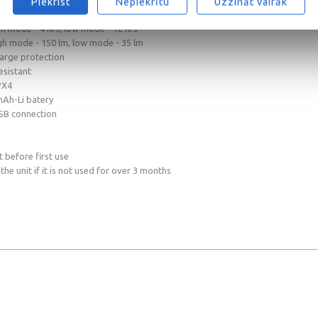
on and magnet on the back
Piekrist
Nepiekrītu
Uzzināt vairāk
s
h mode - 4 hrs, low mode - 12 hrs
igh mode - 150 lm, low mode - 35 lm
arge protection
esistant
PX4
 mAh-Li batery
SB connection
t before first use
the unit if it is not used for over 3 months