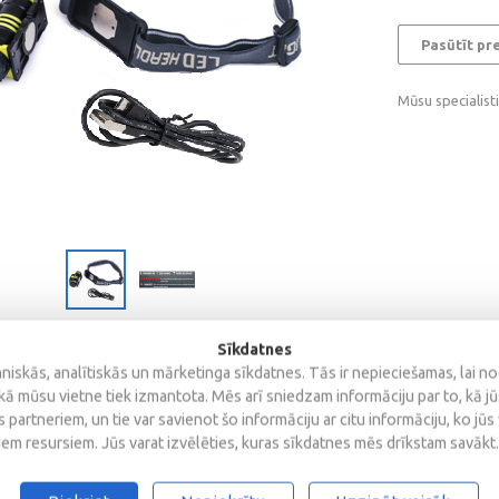
Pasūtīt pr
Mūsu specialist
Sīkdatnes
iskās, analītiskās un mārketinga sīkdatnes. Tās ir nepieciešamas, lai n
kā mūsu vietne tiek izmantota. Mēs arī sniedzam informāciju par to, kā j
Atsauksmes
 partneriem, un tie var savienot šo informāciju ar citu informāciju, ko jūs
iem resursiem. Jūs varat izvēlēties, kuras sīkdatnes mēs drīkstam savākt.
ow light and strobe light