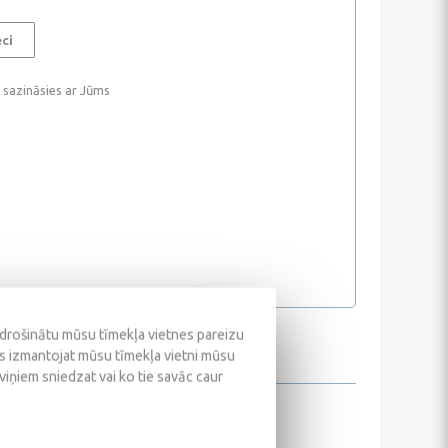
eci
i sazināsies ar Jūms
odrošinātu mūsu tīmekļa vietnes pareizu
ūs izmantojat mūsu tīmekļa vietni mūsu
 viņiem sniedzat vai ko tie savāc caur