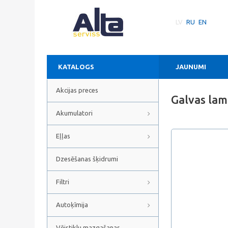
LV
RU
EN
KATALOGS
JAUNUMI
Akcijas preces
Galvas la
Akumulatori
Eļļas
Dzesēšanas šķidrumi
Filtri
Autoķīmija
Vējstiklu mazgašanas