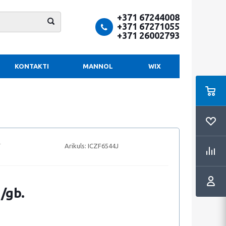
+371 67244008
+371 67271055
+371 26002793
KONTAKTI
MANNOL
WIX
Arikuls:
ICZF6544J
 /gb.