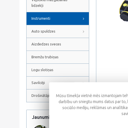
lidzekļi
Instrumenti
Auto spuldzes
Aizdedzes sveces
Bremžu trubiņas
Logu slotiņas
Savilcēji
Mūsu tīmekļa vietnē mēs izmantojam tehn
Drošinātāji
darbību un sniegtu mums datus par to, 
Apraksts
sociālo mediju, reklāmas un analītikas
sav
Jaunumi
Visi jaunumi
Modes: high light, l