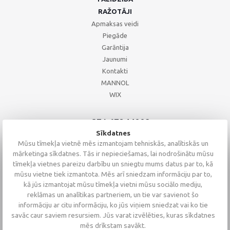
RAŽOTĀJI
Apmaksas veidi
Piegāde
Garāntija
Jaunumi
Kontakti
MANNOL
WIX
+371 67244008
+371 67271055
Sīkdatnes
+371 26002793
Mūsu tīmekļa vietnē mēs izmantojam tehniskās, analītiskās un
mārketinga sīkdatnes. Tās ir nepieciešamas, lai nodrošinātu mūsu
tīmekļa vietnes pareizu darbību un sniegtu mums datus par to, kā
mūsu vietne tiek izmantota. Mēs arī sniedzam informāciju par to,
kā jūs izmantojat mūsu tīmekļa vietni mūsu sociālo mediju,
reklāmas un analītikas partneriem, un tie var savienot šo
informāciju ar citu informāciju, ko jūs viņiem sniedzat vai ko tie
savāc caur saviem resursiem. Jūs varat izvēlēties, kuras sīkdatnes
mēs drīkstam savākt.