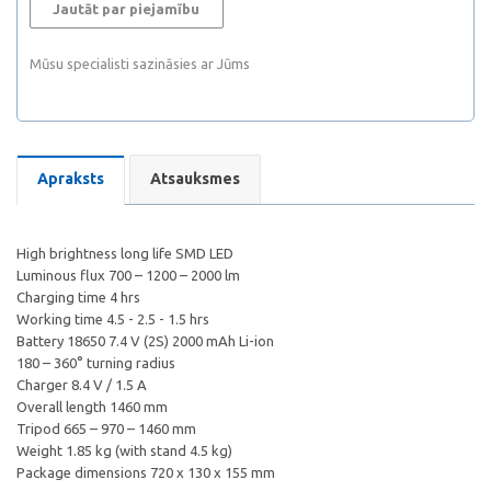
Jautāt par piejamību
Mūsu specialisti sazināsies ar Jūms
Apraksts
Atsauksmes
High brightness long life SMD LED
Luminous flux 700 – 1200 – 2000 lm
Charging time 4 hrs
Working time 4.5 - 2.5 - 1.5 hrs
Battery 18650 7.4 V (2S) 2000 mAh Li-ion
180 – 360° turning radius
Charger 8.4 V / 1.5 A
Overall length 1460 mm
Tripod 665 – 970 – 1460 mm
Weight 1.85 kg (with stand 4.5 kg)
Package dimensions 720 x 130 x 155 mm