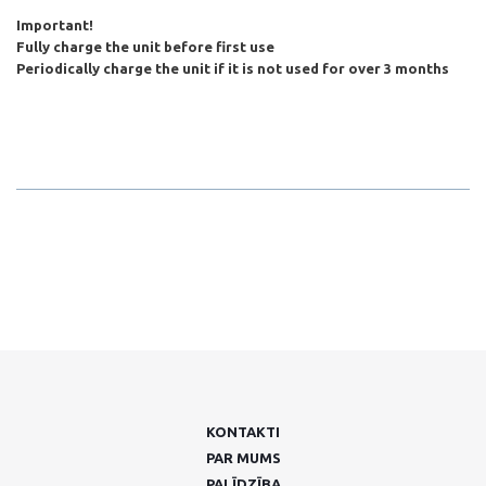
Important!
Fully charge the unit before first use
Periodically charge the unit if it is not used for over 3 months
KONTAKTI
PAR MUMS
PALĪDZĪBA