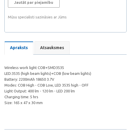
Jautāt par piejamību
Mūsu specialisti sazināsies ar Jūms
Apraksts
Atsauksmes
Wireless work light COB+SMD3535
LED:3535 (high beam lights)+COB (low beam lights)
Battery: 2200mAh 18650 3.7V
Modes: COB High - COB Low, LED 3535 high - OFF
Light Output: 400 lm - 120 lm - LED 200 lm
Charging time: 5 hrs
Size: 165 x 47 x 30 mm