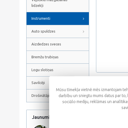
lidzekļi
Instrumenti
Auto spuldzes
Aizdedzes sveces
Bremžu trubiņas
Logu slotiņas
Savilcēji
Atsauksmes
Mūsu tīmekļa vietnē mēs izmantojam tehn
darbību un sniegtu mums datus par to, 
Drošinātāji
sociālo mediju, reklāmas un analītikas
sav
Jaunumi
Visi jaunumi