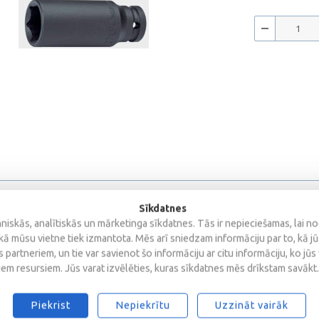
Sīkdatnes
iskās, analītiskās un mārketinga sīkdatnes. Tās ir nepieciešamas, lai n
kā mūsu vietne tiek izmantota. Mēs arī sniedzam informāciju par to, kā j
 partneriem, un tie var savienot šo informāciju ar citu informāciju, ko jūs
iem resursiem. Jūs varat izvēlēties, kuras sīkdatnes mēs drīkstam savākt.
Piekrist
Nepiekrītu
Uzzināt vairāk