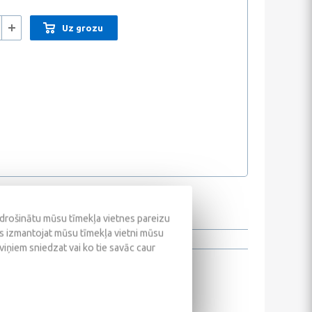
Uz grozu
odrošinātu mūsu tīmekļa vietnes pareizu
ūs izmantojat mūsu tīmekļa vietni mūsu
 viņiem sniedzat vai ko tie savāc caur