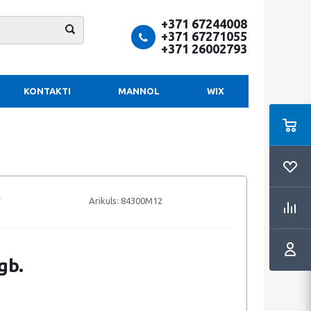
+371 67244008
+371 67271055
+371 26002793
KONTAKTI
MANNOL
WIX
Arikuls:
84300M12
gb.