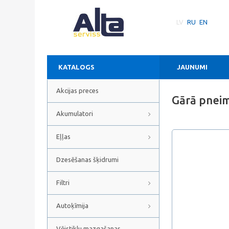
LV
RU
EN
KATALOGS
JAUNUMI
Akcijas preces
Gārā pnei
Akumulatori
Eļļas
Dzesēšanas šķidrumi
Filtri
Autoķīmija
Vējstiklu mazgašanas