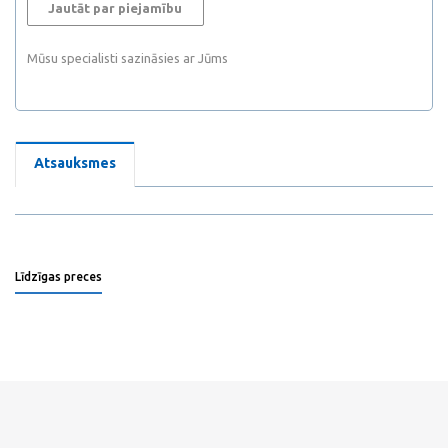
Jautāt par piejamību
Mūsu specialisti sazināsies ar Jūms
Atsauksmes
Līdzīgas preces