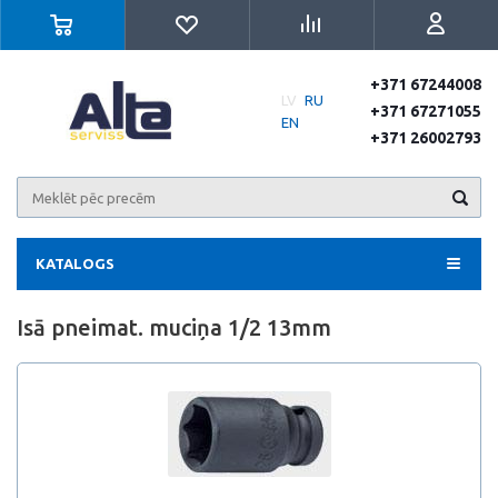
+371 67244008
LV
RU
+371 67271055
EN
+371 26002793
KATALOGS
Isā pneimat. muciņa 1/2 13mm