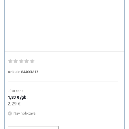
Arikuls:
84400M13
Jūsu cena
1,83 € /gb.
2,29 €
Nav noliktavā