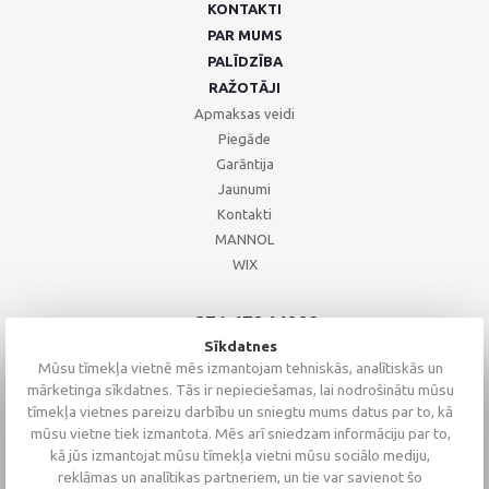
KONTAKTI
PAR MUMS
PALĪDZĪBA
RAŽOTĀJI
Apmaksas veidi
Piegāde
Garāntija
Jaunumi
Kontakti
MANNOL
WIX
+371 67244008
+371 67271055
Sīkdatnes
+371 26002793
Mūsu tīmekļa vietnē mēs izmantojam tehniskās, analītiskās un
mārketinga sīkdatnes. Tās ir nepieciešamas, lai nodrošinātu mūsu
tīmekļa vietnes pareizu darbību un sniegtu mums datus par to, kā
mūsu vietne tiek izmantota. Mēs arī sniedzam informāciju par to,
kā jūs izmantojat mūsu tīmekļa vietni mūsu sociālo mediju,
reklāmas un analītikas partneriem, un tie var savienot šo