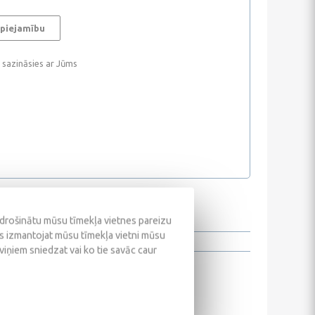
 piejamību
i sazināsies ar Jūms
odrošinātu mūsu tīmekļa vietnes pareizu
ūs izmantojat mūsu tīmekļa vietni mūsu
 viņiem sniedzat vai ko tie savāc caur