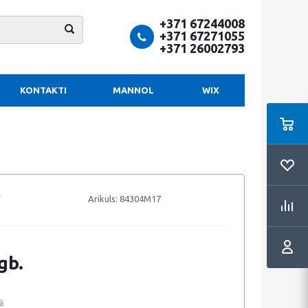
+371 67244008
+371 67271055
+371 26002793
KONTAKTI
MANNOL
WIX
Arikuls:
84304M17
gb.
ā