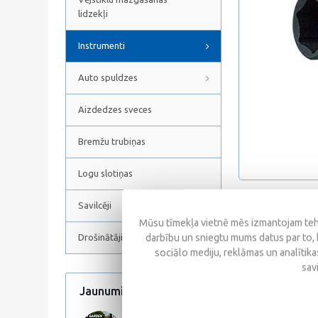
lidzekļi
Instrumenti
Auto spuldzes
Aizdedzes sveces
Bremžu trubiņas
Logu slotiņas
Savilcēji
Atsauksmes
Mūsu tīmekļa vietnē mēs izmantojam tehn
darbību un sniegtu mums datus par to, 
Drošinātāji
sociālo mediju, reklāmas un analītikas
sav
Jaunumi
Visi jaunumi
Līdzīgas prece