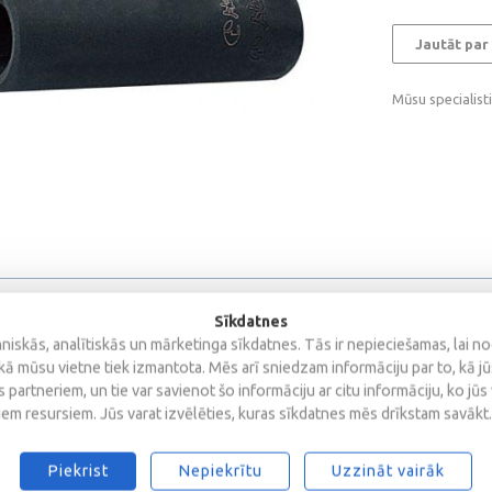
Jautāt par
Mūsu specialist
Sīkdatnes
iskās, analītiskās un mārketinga sīkdatnes. Tās ir nepieciešamas, lai n
kā mūsu vietne tiek izmantota. Mēs arī sniedzam informāciju par to, kā j
 partneriem, un tie var savienot šo informāciju ar citu informāciju, ko jūs
iem resursiem. Jūs varat izvēlēties, kuras sīkdatnes mēs drīkstam savākt.
s
Piekrist
Nepiekrītu
Uzzināt vairāk