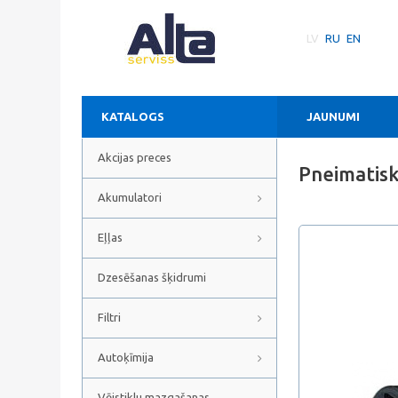
LV
RU
EN
KATALOGS
JAUNUMI
Akcijas preces
Pneimatis
Akumulatori
Eļļas
Dzesēšanas šķidrumi
Filtri
Autoķīmija
Vējstiklu mazgašanas