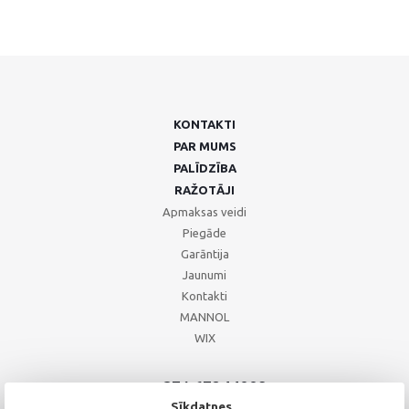
KONTAKTI
PAR MUMS
PALĪDZĪBA
RAŽOTĀJI
Apmaksas veidi
Piegāde
Garāntija
Jaunumi
Kontakti
MANNOL
WIX
+371 67244008
+371 67271055
Sīkdatnes