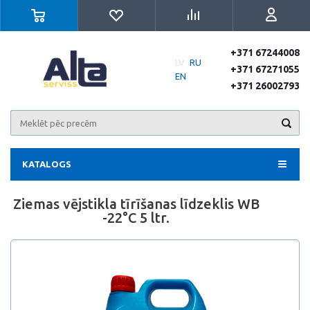
+371 67244008
LV
RU
+371 67271055
EN
+371 26002793
KATALOGS
Ziemas vējstikla tīrīšanas līdzeklis WB
-22°С 5 ltr.