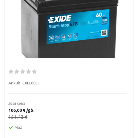
Arikuls:
EXEL605J
Jūsu cena
106,00 € /gb.
151,43 €
Maz