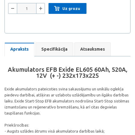
Uz grozu
Apraksts
Specifikācija
Atsauksmes
Akumulators EFB Exide EL605 60Ah, 520A,
12V (+ -) 232x173x225
Exide akumulators pateicoties svina sakausējumu un unikālu oglekļa
piedevu darbībai, atšķiras ar uzlabotu uzlādējamību un ilgāku darbības
laiku. Exide Start-Stop EFB akumulators nodrošina Start-Stop sistēmas
izmantošanu un reģeneratīvo bremzēšanu, kā arī citas degvielas
taupīšanas funkcijas.
Priekšrocības:
- Augsts uzlādes ātrums visā akumulatora darbības laikā;