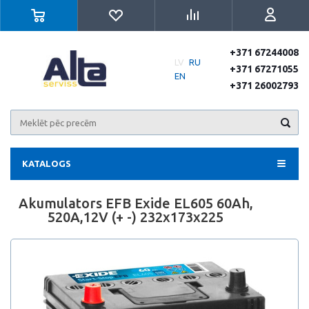
+371 67244008
LV
RU
+371 67271055
EN
+371 26002793
KATALOGS
Akumulators EFB Exide EL605 60Ah,
520A,12V (+ -) 232x173x225