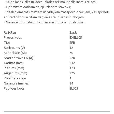
- Kalpošanas laiks uzlādes-izlādes režīmā ir palielināts 3 reizes;
- Optimizēts darbam daļēji uzlādētā stāvoklī;
- Ideāli piemerots maziem un vidējiem transportlīdzekļiem, kas aprīkoti
ar Start-Stop un citām degvielas taupīšanas funkcijām;
- Garante optimālu funkcionešanu motora nodalījumā .
Ražotajs
Exide
Preces kods
EXEL605
Tips
EFB
Spriegums (V)
12
Kapacitāte (Ah)
60
Starta strāva EN (A)
520
Garums (mm)
232
Platums (mm)
173
Augstums (mm)
225
Polaritātes tips
1
Garantija (meneši)
24
Papildus kods
EL605