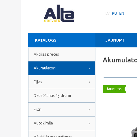
LV
RU
EN
KATALOGS
JAUNUMI
Akcijas preces
Akumulator
Akumulatori
Eļļas
Jaunums
Dzesēšanas šķidrumi
Filtri
Autoķīmija
Vējstiklu mazgašanas