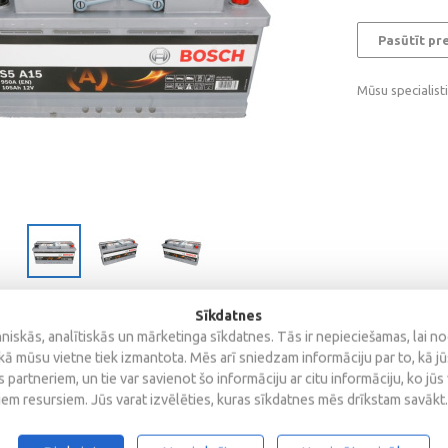
Pasūtīt pr
Mūsu specialist
Sīkdatnes
iskās, analītiskās un mārketinga sīkdatnes. Tās ir nepieciešamas, lai n
kā mūsu vietne tiek izmantota. Mēs arī sniedzam informāciju par to, kā j
Specifikācija
Atsauksmes
 partneriem, un tie var savienot šo informāciju ar citu informāciju, ko jūs
iem resursiem. Jūs varat izvēlēties, kuras sīkdatnes mēs drīkstam savākt.
 AGM Bosch S5 A15 105Ah, 950A, 12V (- +) 394 x