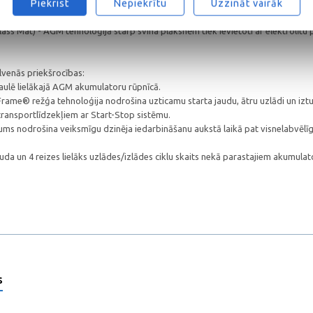
Piekrist
Nepiekrītu
Uzzināt vairāk
eāli piemēroti transportlīdzekļiem ar augstu enerģijas patēriņu un transport
s Mat) - AGM tehnoloģijā starp svina plāksnēm tiek ievietoti ar elektrolītu pi
enās priekšrocības:
saulē lielākajā AGM akumulatoru rūpnīcā.
ame® režģa tehnoloģija nodrošina uzticamu starta jaudu, ātru uzlādi un iztur
transportlīdzekļiem ar Start-Stop sistēmu.
iprums nodrošina veiksmīgu dzinēja iedarbināšanu aukstā laikā pat visnelabvē
auda un 4 reizes lielāks uzlādes/izlādes ciklu skaits nekā parastajiem akumu
s