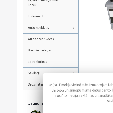
lidzekļi
Instrumenti
Auto spuldzes
Aizdedzes sveces
Bremžu trubiņas
Logu slotiņas
Savilcēji
Drošinātāji
Mūsu tīmekļa vietnē mēs izmantojam tehn
darbību un sniegtu mums datus par to, 
Apraksts
sociālo mediju, reklāmas un analītikas
sav
Jaunumi
Visi jaunumi
Akumulators