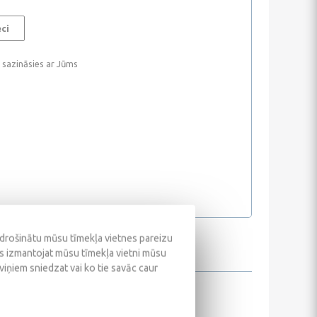
eci
i sazināsies ar Jūms
odrošinātu mūsu tīmekļa vietnes pareizu
ūs izmantojat mūsu tīmekļa vietni mūsu
 viņiem sniedzat vai ko tie savāc caur
 175 x 190