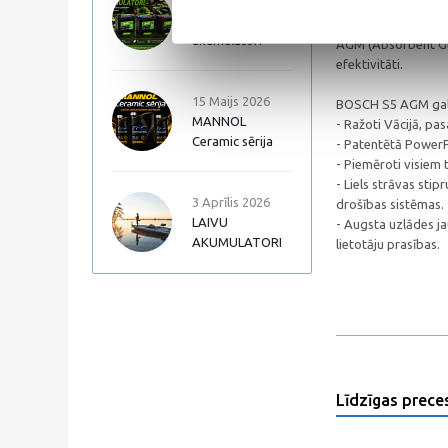
17 Jūnijs 2026
Autopart Garden
BOSCH S5 AGM ir id
akumulatori
AGM (Absorbent Glas
efektivitāti.
15 Maijs 2026
BOSCH S5 AGM galv
MANNOL
- Ražoti Vācijā, pa
Ceramic sērija
- Patentētā PowerFr
- Piemēroti visiem 
- Liels strāvas st
3 Aprīlis 2026
drošības sistēmas.
LAIVU
- Augsta uzlādes j
AKUMULATORI
lietotāju prasības.
Līdzīgas prece