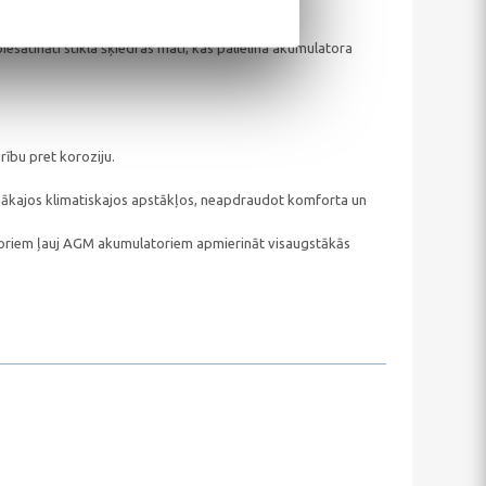
līdzekļiem ar Start-Stop sistēmām.
esātināti stikla šķiedras mati, kas palielina akumulatora
ību pret koroziju.
līgākajos klimatiskajos apstākļos, neapdraudot komforta un
latoriem ļauj AGM akumulatoriem apmierināt visaugstākās