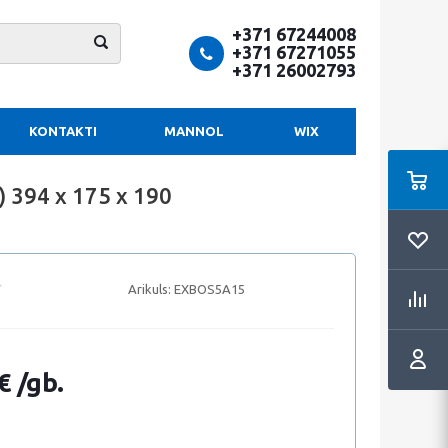
+371 67244008
+371 67271055
+371 26002793
KONTAKTI
MANNOL
WIX
 394 x 175 x 190
Arikuls:
EXBOS5A15
€ /gb.