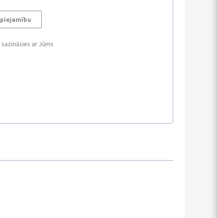
 piejamību
i sazināsies ar Jūms