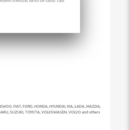
 viņiem sniedzat vai ko tie savāc caur
 DAEWOO, FIAT, FORD, HONDA, HYUNDAI, KIA, ŁADA, MAZDA,
UBARU, SUZUKI, TOYOTA, VOLKSWAGEN, VOLVO and others