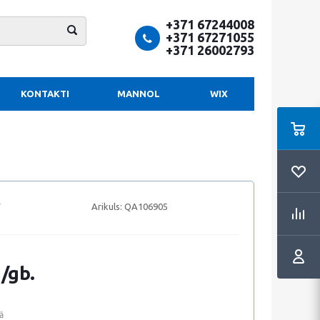
+371 67244008
+371 67271055
+371 26002793
KONTAKTI
MANNOL
WIX
Arikuls:
QA106905
 /gb.
ā