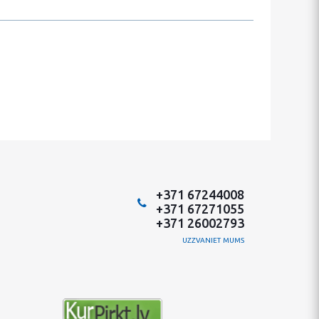
+371 67244008
+371 67271055
+371 26002793
UZZVANIET MUMS