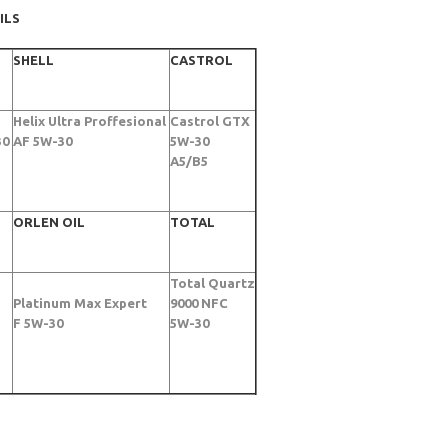
ILS
SHELL
CASTROL
Helix Ultra Proffesional
Castrol GTX
30
AF 5W-30
5W-30
A5/B5
ORLEN OIL
TOTAL
Total Quartz
Platinum Max Expert
9000 NFC
F 5W-30
5W-30