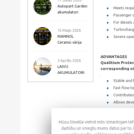
17 Jūnijs 2026
Autopart Garden
Meets requi
akumulatori
Passenger c
For diesels
Turbocharge
15 Maijs 2026
MANNOL
Severe opera
Ceramic sērija
ADVANTAGES
3 Aprīlis 2026
Qualitium Protec
LAIVU
corresponding oi
AKUMULATORI
.
Stable and h
Fast flow to
Contributes 
Allows deve
Prevents de
Mūsu tīmekļa vietnē mēs izmantojam tehn
darbību un sniegtu mums datus par to, 
SPECIFICATIONS