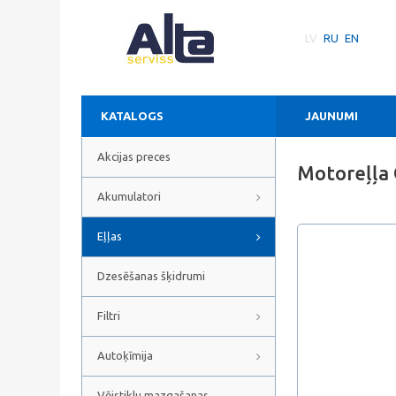
LV
RU
EN
KATALOGS
JAUNUMI
Akcijas preces
Motoreļļa 
Akumulatori
Eļļas
Dzesēšanas šķidrumi
Filtri
Autoķīmija
Vējstiklu mazgašanas