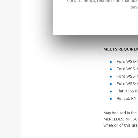
sociālo mediju, reklāmas un analītikas
sav
SAE: 5W/3
API: SM/SL
ACEA: A5/B
MEETS REQUIRE
Ford WSS-
Ford WSS-
Ford WSS-
Ford WSS-
Fiat 9.5553
Renault RN
May be used in th
MERCEDES, MITSUB
when oil of this g