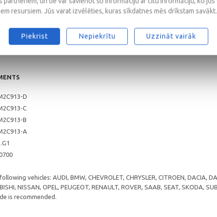
 partneriem, un tie var savienot šo informāciju ar citu informāciju, ko jūs
iem resursiem. Jūs varat izvēlēties, kuras sīkdatnes mēs drīkstam savākt.
0
/CF
5, A1/B1
Piekrist
Nepiekrītu
Uzzināt vairāk
MENTS
M2C913-D
M2C913-C
M2C913-B
M2C913-A
5.G1
 0700
e following vehicles: AUDI, BMW, CHEVROLET, CHRYSLER, CITROEN, DACIA,
ISHI, NISSAN, OPEL, PEUGEOT, RENAULT, ROVER, SAAB, SEAT, SKODA, S
rade is recommended.