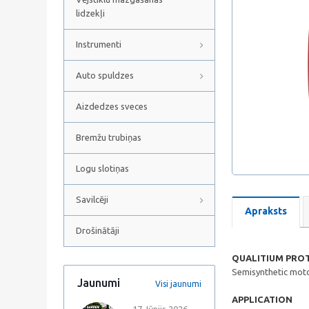
lidzekļi
Instrumenti
Auto spuldzes
Aizdedzes sveces
Bremžu trubiņas
Logu slotiņas
Savilcēji
Apraksts
Drošinātāji
QUALITIUM PROT
Semisynthetic motor
Jaunumi
Visi jaunumi
APPLICATION