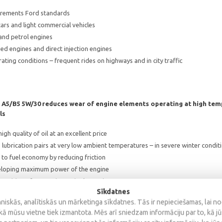
rements Ford standards
ars and light commercial vehicles
 and petrol engines
d engines and direct injection engines
ting conditions – frequent rides on highways and in city traffic
 A5/B5 5W/30 reduces wear of engine elements operating at high tem
ls
igh quality of oil at an excellent price
 lubrication pairs at very low ambient temperatures – in severe winter conditi
to fuel economy by reducing friction
loping maximum power of the engine
position of contaminants in the engine
Sīkdatnes
iskās, analītiskās un mārketinga sīkdatnes. Tās ir nepieciešamas, lai n
kā mūsu vietne tiek izmantota. Mēs arī sniedzam informāciju par to, kā j