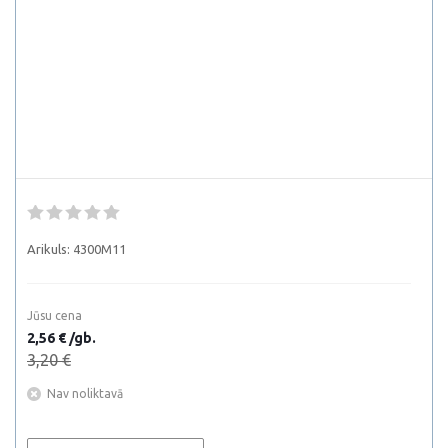
Arikuls:
4300M11
Jūsu cena
2,56 € /gb.
3,20 €
Nav noliktavā