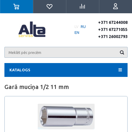
+371 67244008
LV
RU
+371 67271055
EN
+371 26002793
KATALOGS
Garā muciņa 1/2 11 mm