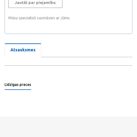
Jautāt par piejamību
Mūsu specialisti sazināsies ar Jūms
Atsauksmes
Līdzīgas preces