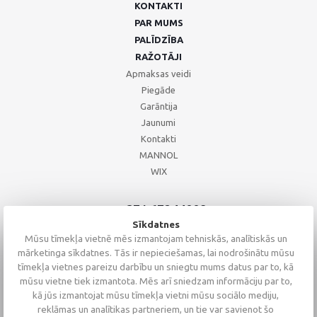
KONTAKTI
PAR MUMS
PALĪDZĪBA
RAŽOTĀJI
Apmaksas veidi
Piegāde
Garāntija
Jaunumi
Kontakti
MANNOL
WIX
+371 67244008
+371 67271055
Sīkdatnes
+371 26002793
Mūsu tīmekļa vietnē mēs izmantojam tehniskās, analītiskās un
mārketinga sīkdatnes. Tās ir nepieciešamas, lai nodrošinātu mūsu
tīmekļa vietnes pareizu darbību un sniegtu mums datus par to, kā
mūsu vietne tiek izmantota. Mēs arī sniedzam informāciju par to,
kā jūs izmantojat mūsu tīmekļa vietni mūsu sociālo mediju,
reklāmas un analītikas partneriem, un tie var savienot šo